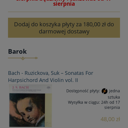
sierpnia
Dodaj do koszyka płyty za 180,00 zł do
darmowej dostawy
Barok
Bach - Ruzickova, Suk – Sonatas For
Harpsichord And Violin vol. II
Dostępność płyty:
jedna
sztuka
Wysyłka w ciągu:
24h od 17
sierpnia
48,00 zł