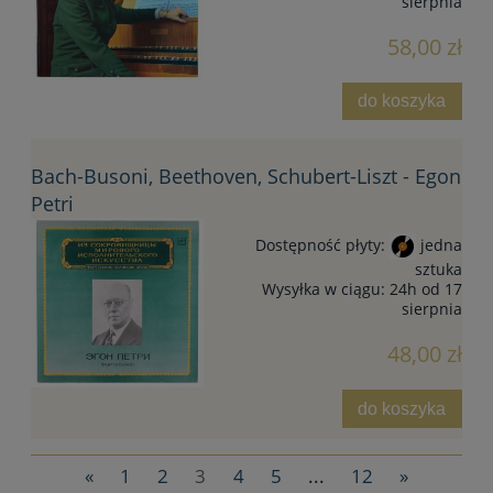
sierpnia
58,00 zł
do koszyka
Bach-Busoni, Beethoven, Schubert-Liszt - Egon
Petri
Dostępność płyty:
jedna
sztuka
Wysyłka w ciągu:
24h od 17
sierpnia
48,00 zł
do koszyka
«
1
2
3
4
5
...
12
»