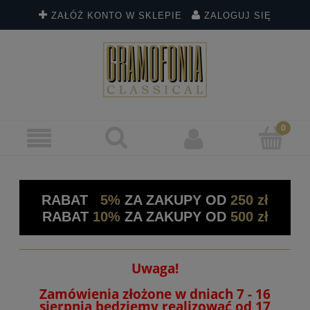
ZAŁÓŻ KONTO W SKLEPIE
ZALOGUJ SIĘ
RABAT
5%
ZA ZAKUPY OD
250 zł
RABAT
10%
ZA ZAKUPY OD
500 zł
Uwaga!
Zamówienia złożone w dniach 7 - 16
sierpnia będziemy realizować od 17