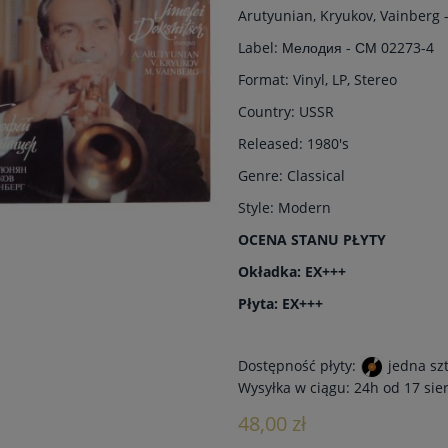
Arutyunian, Kryukov, Vainberg 
Label: Мелодия - СМ 02273-4
Format: Vinyl, LP, Stereo
Country: USSR
Released: 1980's
Genre: Classical
Style: Modern
OCENA STANU PŁYTY
Okładka: EX+++
Płyta: EX+++
Dostępność płyty:
jedna sz
Wysyłka w ciągu:
24h od 17 sie
48,00 zł