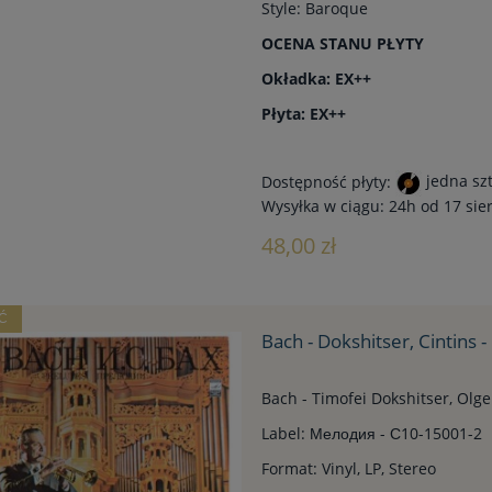
Style: Baroque
OCENA STANU PŁYTY
Okładka: EX++
Płyta: EX++
Dostępność płyty:
jedna sz
Wysyłka w ciągu:
24h od 17 sie
48,00 zł
Ć
Bach - Dokshitser, Cintins 
Bach - Timofei Dokshitser, Olge
Label: Мелодия - С10-15001-2
Format: Vinyl, LP, Stereo