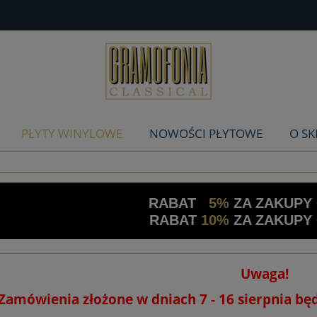
PŁYTY WINYLOWE
NOWOŚCI PŁYTOWE
O SK
RABAT
5%
ZA ZAKUPY
RABAT
10%
ZA ZAKUPY
Uwaga!
Zamówienia złożone w dniach 7 - 16 sierpnia bę