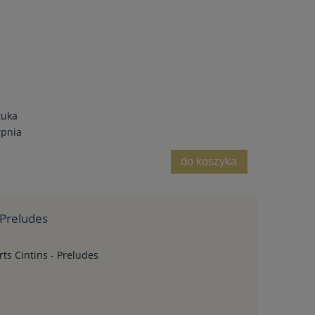
tuka
rpnia
do koszyka
- Preludes
rts Cintins - Preludes