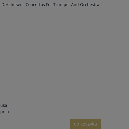
- Dokshitser - Concertos For Trumpet And Orchestra
tuka
rpnia
do koszyka