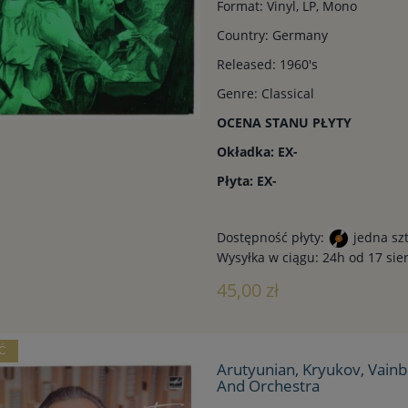
Format: Vinyl, LP, Mono
Country: Germany
Released: 1960's
Genre: Classical
OCENA STANU PŁYTY
Okładka: EX-
Płyta: EX-
Dostępność płyty:
jedna sz
Wysyłka w ciągu:
24h od 17 sie
45,00 zł
Ć
Arutyunian, Kryukov, Vainb
And Orchestra