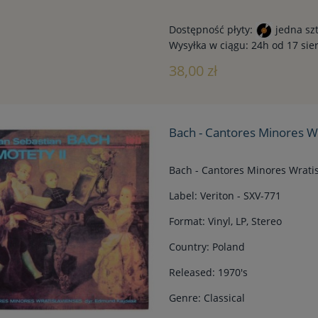
Dostępność płyty:
jedna sz
Wysyłka w ciągu:
24h od 17 sie
38,00 zł
Bach - Cantores Minores Wra
Bach - Cantores Minores Wratis
Label: Veriton - SXV-771
Format: Vinyl, LP, Stereo
Country: Poland
Released: 1970's
Genre: Classical