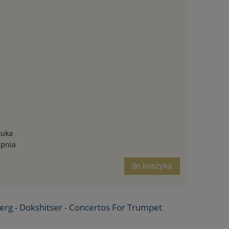
tuka
rpnia
do koszyka
erg - Dokshitser - Concertos For Trumpet