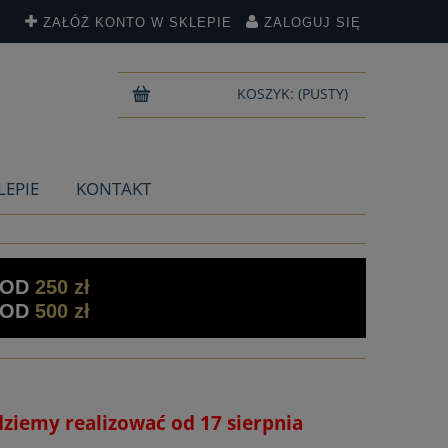
ZAŁÓŻ KONTO W SKLEPIE
ZALOGUJ SIĘ
KOSZYK:
(PUSTY)
LEPIE
KONTAKT
 OD
250 zł
 OD
500 zł
dziemy realizować od 17 sierpnia