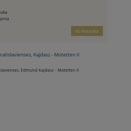
tuka
rpnia
do koszyka
tislavienses, Kajdasz - Motetten II
lavienses, Edmund Kajdasz - Motetten II