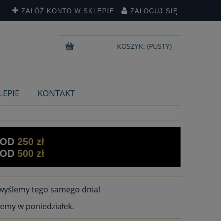
ZAŁÓŻ KONTO W SKLEPIE
ZALOGUJ SIĘ
KOSZYK:
(PUSTY)
LEPIE
KONTAKT
 OD
250 zł
 OD
500 zł
wyślemy tego samego dnia!
emy w poniedziałek.