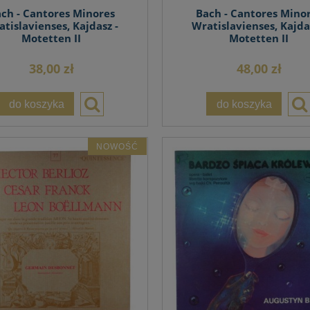
ch - Cantores Minores
Bach - Cantores Mino
tislavienses, Kajdasz -
Wratislavienses, Kajda
Motetten II
Motetten II
38,00 zł
48,00 zł
do koszyka
do koszyka
NOWOŚĆ