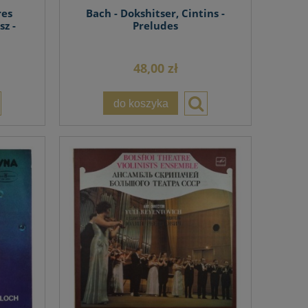
res
Bach - Dokshitser, Cintins -
sz -
Preludes
48,00 zł
do koszyka