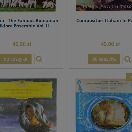
lia - The Famous Romanian
Compositori Italiani In P
lklore Ensemble Vol. II
45,00 zł
45,00 zł
do koszyka
do koszyka