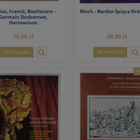
ioz, Franck, Boellmann -
Bloch - Bardzo Śpiąca Kr
Germain Desbonnet,
Harmonium
75,00 zł
48,00 zł
do koszyka
do koszyka