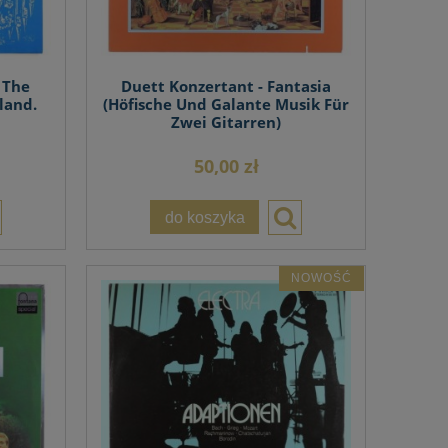
 The
Duett Konzertant - Fantasia
land.
(Höfische Und Galante Musik Für
Zwei Gitarren)
50,00 zł
do koszyka
NOWOŚĆ