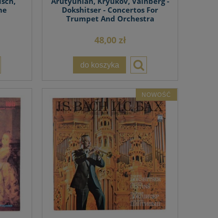
lsch,
Arutyunian, Kryukov, Vainberg -
he
Dokshitser - Concertos For
Trumpet And Orchestra
48,00 zł
do koszyka
NOWOŚĆ