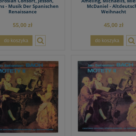
rosian Consort, Jesson,
Ameling, Michaelis, Mie
ns - Musik Der Spanischen
McDaniel - Altdeutsc
Renaissance
Weihnacht
55,00 zł
45,00 zł
do koszyka
do koszyka