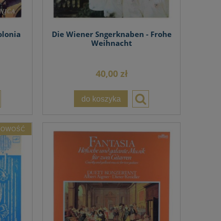
olonia
Die Wiener Sngerknaben - Frohe
Weihnacht
40,00 zł
do koszyka
NOWOŚĆ