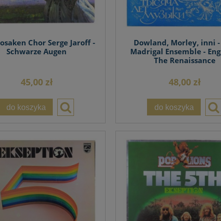
osaken Chor Serge Jaroff -
Dowland, Morley, inni -
Schwarze Augen
Madrigal Ensemble - Eng
The Renaissance
45,00 zł
48,00 zł
do koszyka
do koszyka