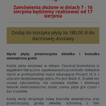
Zamówienia złożone w dniach 7 - 16
sierpnia będziemy realizować od 17
sierpnia
Dodaj do koszyka płyty za 180,00 zł do
darmowej dostawy
Mycie płyty, przezroczysta okładka i koszulka
wewnętrzna gratis
Każda płyta winylowa w sklepie Classical-Gramofonia (z
wyjątkiem fabrycznie zapakowanych) przechodzi dokładne
mycie w profesjonalnej myjce odsysającej Pro-Ject VC-S z
użyciem dedykowanego płynu Pro-Ject Wash It. Środek ten
usuwa zabrudzenia, nie zostawia śladów i eliminuje
ładunki elektrostatyczne, dzięki czemu płyta gra czysto i
bez trzasków.
Każdy winyl otrzymuje nową koszulkę wewnętrzną oraz
przezroczystą, grubą okładkę ochronną z folii