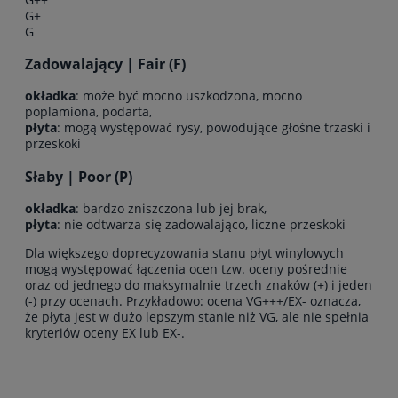
G+
G
Zadowalający | Fair (F)
okładka
: może być mocno uszkodzona, mocno
poplamiona, podarta,
płyta
: mogą występować rysy, powodujące głośne trzaski i
przeskoki
Słaby | Poor (P)
okładka
: bardzo zniszczona lub jej brak,
płyta
: nie odtwarza się zadowalająco, liczne przeskoki
Dla większego doprecyzowania stanu płyt winylowych
mogą występować łączenia ocen tzw. oceny pośrednie
oraz od jednego do maksymalnie trzech znaków (+) i jeden
(-) przy ocenach. Przykładowo: ocena VG+++/EX- oznacza,
że płyta jest w dużo lepszym stanie niż VG, ale nie spełnia
kryteriów oceny EX lub EX-.