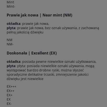
Mint
Mint-
Prawie jak nowa | Near mint (NM)
okładka
: prawie jak nowa,
płyta
: prawie jak nowa, bez oznak używania, z zachowaną
pełną jakością dźwięku
NM
NM-
Doskonała | Excellent (EX)
okładka
: posiada pewne niewielkie oznaki użytkowania,
płyta
: płyta: posiada niewielkie oznaki używania, mogą
występować bardzo drobne ryski, można słyszeć
sporadyczne delikatne trzaski, zmniejszenie jakości
dźwięku jest niewielkie
EX+++
EX++
EX+
EX
EX-