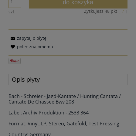
do koszyka
Zyskujesz
48
pkt [
?
]
szt.
zapytaj o płytę
poleć znajomemu
Opis płyty
Bach - Schreier - Jagd-Kantate / Hunting Cantata /
Cantate De Chassee Bwv 208
Label: Archiv Produktion - 2533 364
Format: Vinyl, LP, Stereo, Gatefold, Test Pressing
Country: Germany