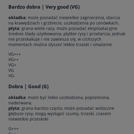
Bardzo dobra | Very good (VG)
okładka
: może posiadać niewielkie zagniecenia, otarcia
na krawędziach i grzbiecie, uszkodzenia po cenówkach,
płyta
: grana wiele razy, może posiadać eksploatacyjne
średnie ślady użytkowania, płytkie rysy i przetarcia, jednak
nie przeskakuje i nie zawiesza się, w cichszych
momentach można słyszeć lekkie trzaski i smażenie
VG+++
VG++
VG+
VG
VG-
Dobra | Good (G)
okładka
: może być lekko uszkodzona, poplamiona,
naderwana,
płyta
: grana bardzo często, może posiadać widoczne
głębsze rysy, mogą wystąpić szumy, trzaski, czasem
niewielkie przeskoki
G+++
G++