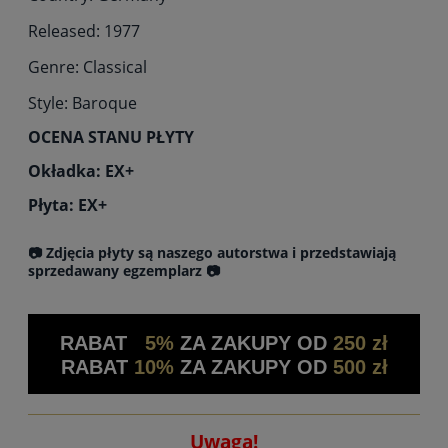
Released: 1977
Genre: Classical
Style: Baroque
OCENA STANU PŁYTY
Okładka: EX+
Płyta:
EX+
📷 Zdjęcia płyty są naszego autorstwa i przedstawiają
sprzedawany egzemplarz 📷
RABAT
5%
ZA ZAKUPY OD
250 zł
RABAT
10%
ZA ZAKUPY OD
500 zł
Uwaga!