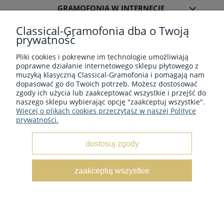
GRAMOFONIA W INTERNECIE
Classical-Gramofonia dba o Twoją
prywatność
Pliki cookies i pokrewne im technologie umożliwiają
poprawne działanie internetowego sklepu płytowego z
Płyty winylowe z muzyka klasyczną - Sklep płytowy
muzyką klasyczną Classical-Gramofonia i pomagają nam
classical-gramofonia.com
dopasować go do Twoich potrzeb. Możesz dostosować
Copyright © 2022 - 2026 CLASSICAL-GRAMOFONIA
zgody ich użycia lub zaakceptować wszystkie i przejść do
naszego sklepu wybierając opcję "zaakceptuj wszystkie".
Więcej o plikach cookies przeczytasz w naszej Polityce
prywatności.
dostosuj zgody
pokaż pełną wersję strony
zaakceptuj wszystkie
Sklep internetowy Shoper.pl