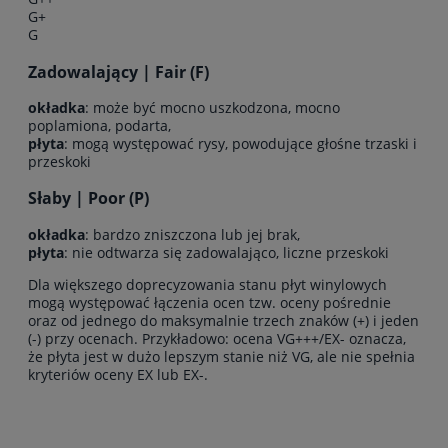
G+
G
Zadowalający | Fair (F)
okładka
: może być mocno uszkodzona, mocno
poplamiona, podarta,
płyta
: mogą występować rysy, powodujące głośne trzaski i
przeskoki
Słaby | Poor (P)
okładka
: bardzo zniszczona lub jej brak,
płyta
: nie odtwarza się zadowalająco, liczne przeskoki
Dla większego doprecyzowania stanu płyt winylowych
mogą występować łączenia ocen tzw. oceny pośrednie
oraz od jednego do maksymalnie trzech znaków (+) i jeden
(-) przy ocenach. Przykładowo: ocena VG+++/EX- oznacza,
że płyta jest w dużo lepszym stanie niż VG, ale nie spełnia
kryteriów oceny EX lub EX-.