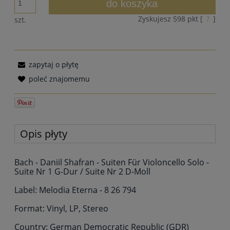
do koszyka
Zyskujesz
598
pkt [
?
]
szt.
zapytaj o płytę
poleć znajomemu
Opis płyty
Bach - Daniil Shafran - Suiten Für Violoncello Solo -
Suite Nr 1 G-Dur / Suite Nr 2 D-Moll
Label: Melodia Eterna - 8 26 794
Format: Vinyl, LP, Stereo
Country: German Democratic Republic (GDR)