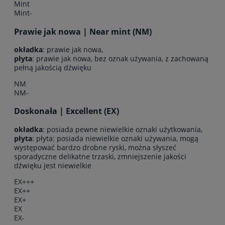
Mint
Mint-
Prawie jak nowa | Near mint (NM)
okładka
: prawie jak nowa,
płyta
: prawie jak nowa, bez oznak używania, z zachowaną
pełną jakością dźwięku
NM
NM-
Doskonała | Excellent (EX)
okładka
: posiada pewne niewielkie oznaki użytkowania,
płyta
: płyta: posiada niewielkie oznaki używania, mogą
występować bardzo drobne ryski, można słyszeć
sporadyczne delikatne trzaski, zmniejszenie jakości
dźwięku jest niewielkie
EX+++
EX++
EX+
EX
EX-