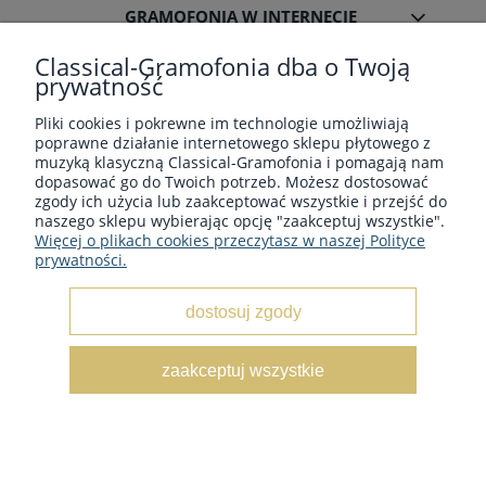
GRAMOFONIA W INTERNECIE
Classical-Gramofonia dba o Twoją
prywatność
Pliki cookies i pokrewne im technologie umożliwiają
poprawne działanie internetowego sklepu płytowego z
Płyty winylowe z muzyka klasyczną - Sklep płytowy
muzyką klasyczną Classical-Gramofonia i pomagają nam
classical-gramofonia.com
dopasować go do Twoich potrzeb. Możesz dostosować
Copyright © 2022 - 2026 CLASSICAL-GRAMOFONIA
zgody ich użycia lub zaakceptować wszystkie i przejść do
naszego sklepu wybierając opcję "zaakceptuj wszystkie".
Więcej o plikach cookies przeczytasz w naszej Polityce
prywatności.
dostosuj zgody
pokaż pełną wersję strony
zaakceptuj wszystkie
Sklep internetowy Shoper.pl