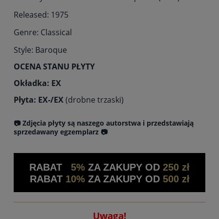
Released: 1975
Genre: Classical
Style: Baroque
OCENA STANU PŁYTY
Okładka: EX
Płyta: EX-/EX
(drobne trzaski)
📷 Zdjęcia płyty są naszego autorstwa i przedstawiają
sprzedawany egzemplarz 📷
RABAT
5%
ZA ZAKUPY OD
250 zł
RABAT
10%
ZA ZAKUPY OD
500 zł
Uwaga!