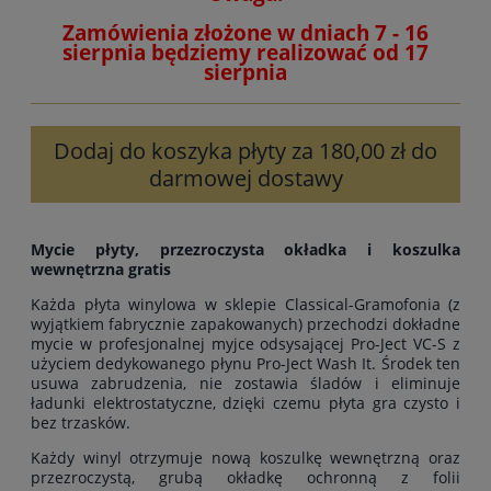
Zamówienia złożone w dniach 7 - 16
sierpnia będziemy realizować od 17
sierpnia
Dodaj do koszyka płyty za 180,00 zł do
darmowej dostawy
Mycie płyty, przezroczysta okładka i koszulka
wewnętrzna gratis
Każda płyta winylowa w sklepie Classical-Gramofonia (z
wyjątkiem fabrycznie zapakowanych) przechodzi dokładne
mycie w profesjonalnej myjce odsysającej Pro-Ject VC-S z
użyciem dedykowanego płynu Pro-Ject Wash It. Środek ten
usuwa zabrudzenia, nie zostawia śladów i eliminuje
ładunki elektrostatyczne, dzięki czemu płyta gra czysto i
bez trzasków.
Każdy winyl otrzymuje nową koszulkę wewnętrzną oraz
przezroczystą, grubą okładkę ochronną z folii