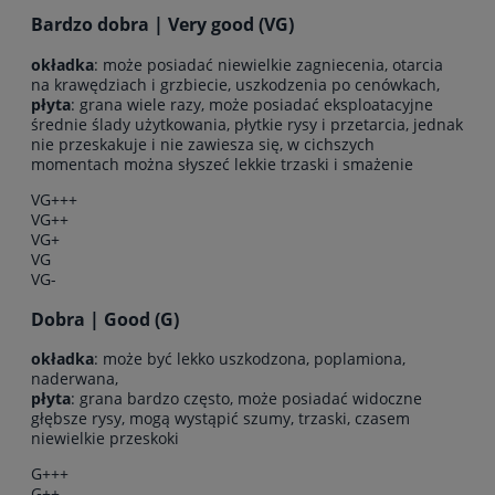
Bardzo dobra | Very good (VG)
okładka
: może posiadać niewielkie zagniecenia, otarcia
na krawędziach i grzbiecie, uszkodzenia po cenówkach,
płyta
: grana wiele razy, może posiadać eksploatacyjne
średnie ślady użytkowania, płytkie rysy i przetarcia, jednak
nie przeskakuje i nie zawiesza się, w cichszych
momentach można słyszeć lekkie trzaski i smażenie
VG+++
VG++
VG+
VG
VG-
Dobra | Good (G)
okładka
: może być lekko uszkodzona, poplamiona,
naderwana,
płyta
: grana bardzo często, może posiadać widoczne
głębsze rysy, mogą wystąpić szumy, trzaski, czasem
niewielkie przeskoki
G+++
G++