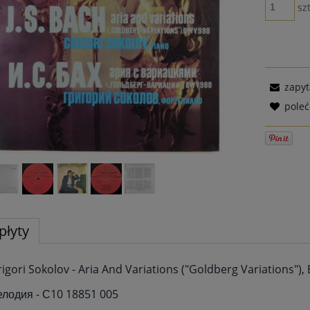
szt
zapyt
pole
płyty
rigori Sokolov - Aria And Variations ("Goldberg Variations")
елодия - С10 18851 005