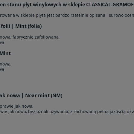
cen stanu płyt winylowych w sklepie CLASSICAL-GRAM
rowana w sklepie płyta jest bardzo rzetelnie opisana i surowo ocen
olii | Mint (folia)
 nowa, fabrycznie zafoliowana,
wa
Mint
 nowa,
wa
jak nowa | Near mint (NM)
 prawie jak nowa,
awie jak nowa, bez oznak używania, z zachowaną pełną jakością dź