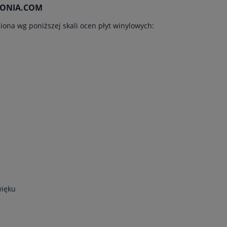
OFONIA.COM
iona wg poniższej skali ocen płyt winylowych:
więku