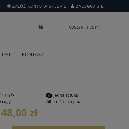
ZAŁÓŻ KONTO W SKLEPIE
ZALOGUJ SIĘ
KOSZYK:
(PUSTY)
LEPIE
KONTAKT
ć płyty:
jedna sztuka
 ciągu:
24h od 17 sierpnia
148,00 zł