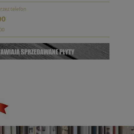
rzez telefon
00
:00