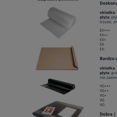
Doskonał
okładka
:
płyta
: pł
trzaski, 
EX+++
EX++
EX+
EX
EX-
Bardzo d
okładka
:
płyta
: gr
nie zawie
VG+++
VG++
VG+
VG
VG-
Dobra |