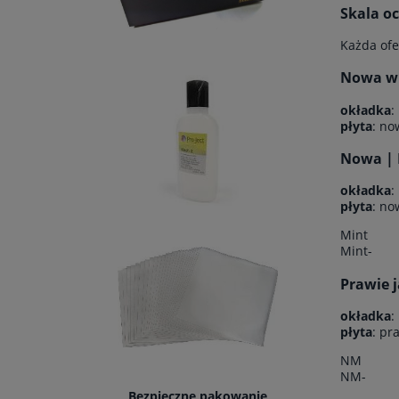
Skala o
Każda ofe
Nowa w f
okładka
:
płyta
: no
Nowa | 
okładka
:
płyta
: no
Mint
Mint-
Prawie 
okładka
:
płyta
: pr
NM
NM-
Bezpieczne pakowanie