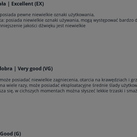
a | Excellent (EX)
 posiada pewne niewielkie oznaki użytkowania,
yta: posiada niewielkie oznaki używania, mogą występować bardzo 
zmniejszenie jakości dźwięku jest niewielkie
obra | Very good (VG)
 może posiadać niewielkie zagniecenia, otarcia na krawędziach i g
ana wiele razy, może posiadać eksploatacyjne średnie ślady użytkowan
sza się, w cichszych momentach można słyszeć lekkie trzaski i sma
 Good (G)