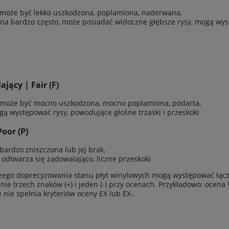
 może być lekko uszkodzona, poplamiona, naderwana,
ana bardzo często, może posiadać widoczne głębsze rysy, mogą wyst
jący | Fair (F)
 może być mocno uszkodzona, mocno poplamiona, podarta,
gą występować rysy, powodujące głośne trzaski i przeskoki
Poor (P)
 bardzo zniszczona lub jej brak,
e odtwarza się zadowalająco, liczne przeskoki
zego doprecyzowania stanu płyt winylowych mogą występować łącz
ie trzech znaków (+) i jeden (-) przy ocenach. Przykładowo: ocena 
le nie spełnia kryteriów oceny EX lub EX-.