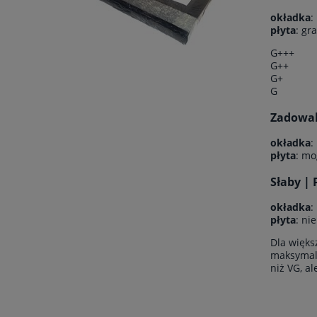
okładka
:
płyta
: gr
G+++
G++
G+
G
Zadowala
okładka
:
płyta
: mo
Słaby | 
okładka
:
płyta
: ni
Dla więks
maksymaln
niż VG, a