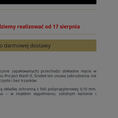
dziemy realizować od 17 sierpnia
 do darmowej dostawy
rycznie zapakowanych) przechodzi dokładne mycie w
u Pro-Ject Wash It. Środek ten usuwa zabrudzenia, nie
czysto i bez trzasków.
ą okładkę ochronną z folii polipropylenowej 0,10 mm.
ona – w miękkim wypełnieniu, solidnym kartonie i