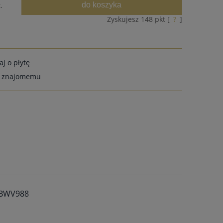
do koszyka
.
Zyskujesz
148
pkt [
?
]
aj o płytę
ć znajomemu
, BWV988