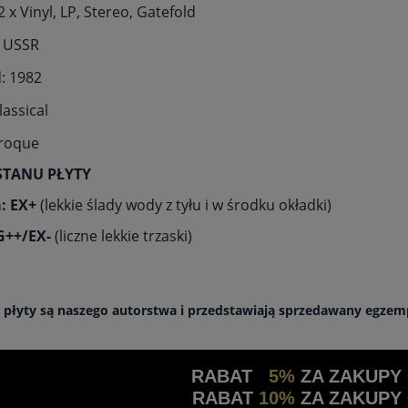
 x Vinyl, LP, Stereo, Gatefold
: USSR
: 1982
lassical
aroque
STANU PŁYTY
: EX+
(lekkie ślady wody z tyłu i w środku okładki)
VG++/EX-
(liczne lekkie trzaski)
a płyty są naszego autorstwa i przedstawiają sprzedawany egzem
RABAT
5%
ZA ZAKUPY
RABAT
10%
ZA ZAKUPY