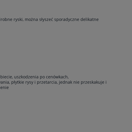
drobne ryski, można słyszeć sporadyczne delikatne
rzbiecie, uszkodzenia po cenówkach,
ia, płytkie rysy i przetarcia, jednak nie przeskakuje i
żenie