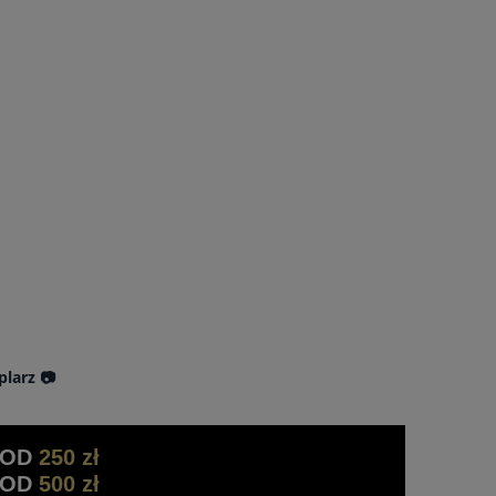
plarz 📷
 OD
250 zł
 OD
500 zł