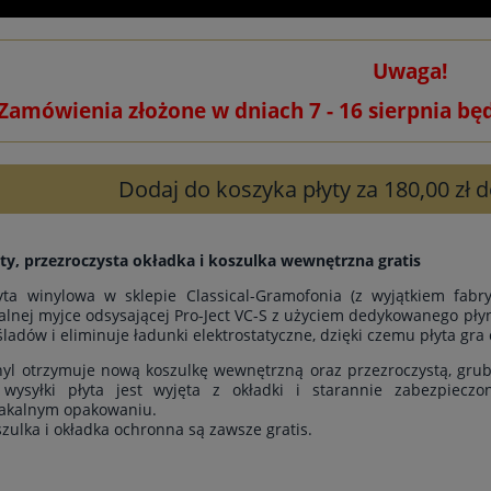
Uwaga!
Zamówienia złożone w dniach 7 - 16 sierpnia bę
Dodaj do koszyka płyty za 180,00 zł
ty, przezroczysta okładka i koszulka wewnętrzna gratis
yta winylowa w sklepie Classical-Gramofonia (z wyjątkiem fab
alnej myjce odsysającej Pro-Ject VC-S z użyciem dedykowanego płyn
śladów i eliminuje ładunki elektrostatyczne, dzięki czemu płyta gra 
yl otrzymuje nową koszulkę wewnętrzną oraz przezroczystą, grub
wysyłki płyta jest wyjęta z okładki i starannie zabezpiecz
akalnym opakowaniu.
szulka i okładka ochronna są zawsze gratis.