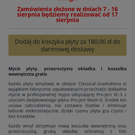
Zamówienia złożone w dniach 7 - 16
sierpnia będziemy realizować od 17
sierpnia
Dodaj do koszyka płyty za 180,00 zł do
darmowej dostawy
Mycie płyty, przezroczysta okładka i koszulka
wewnętrzna gratis
Każda płyta winylowa w sklepie Classical-Gramofonia (z
wyjątkiem fabrycznie zapakowanych) przechodzi dokładne
mycie w profesjonalnej myjce odsysającej Pro-Ject VC-S z
użyciem dedykowanego płynu Pro-Ject Wash It. Środek ten
usuwa zabrudzenia, nie zostawia śladów i eliminuje
ładunki elektrostatyczne, dzięki czemu płyta gra czysto i
bez trzasków.
Każdy winyl otrzymuje nową koszulkę wewnętrzną oraz
przezroczystą, grubą okładkę ochronną z folii