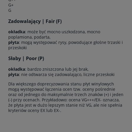
G+
G
Zadowalający | Fair (F)
okładka
: może być mocno uszkodzona, mocno
poplamiona, podarta,
płyta
: mogą występować rysy, powodujące głośne trzaski i
przeskoki
Słaby | Poor (P)
okładka
: bardzo zniszczona lub jej brak,
płyta
: nie odtwarza się zadowalająco, liczne przeskoki
Dla większego doprecyzowania stanu płyt winylowych
mogą występować łączenia ocen tzw. oceny pośrednie
oraz od jednego do maksymalnie trzech znaków (+) i jeden
(-) przy ocenach. Przykładowo: ocena VG+++/EX- oznacza,
że płyta jest w dużo lepszym stanie niż VG, ale nie spełnia
kryteriów oceny EX lub EX-.