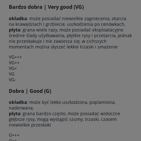
Bardzo dobra | Very good (VG)
okładka
: może posiadać niewielkie zagniecenia, otarcia
na krawędziach i grzbiecie, uszkodzenia po cenówkach,
płyta
: grana wiele razy, może posiadać eksploatacyjne
średnie ślady użytkowania, płytkie rysy i przetarcia, jednak
nie przeskakuje i nie zawiesza się, w cichszych
momentach można słyszeć lekkie trzaski i smażenie
VG+++
VG++
VG+
VG
VG-
Dobra | Good (G)
okładka
: może być lekko uszkodzona, poplamiona,
naderwana,
płyta
: grana bardzo często, może posiadać widoczne
głębsze rysy, mogą wystąpić szumy, trzaski, czasem
niewielkie przeskoki
G+++
G++