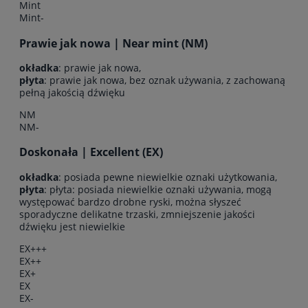
Mint
Mint-
Prawie jak nowa | Near mint (NM)
okładka
: prawie jak nowa,
płyta
: prawie jak nowa, bez oznak używania, z zachowaną
pełną jakością dźwięku
NM
NM-
Doskonała | Excellent (EX)
okładka
: posiada pewne niewielkie oznaki użytkowania,
płyta
: płyta: posiada niewielkie oznaki używania, mogą
występować bardzo drobne ryski, można słyszeć
sporadyczne delikatne trzaski, zmniejszenie jakości
dźwięku jest niewielkie
EX+++
EX++
EX+
EX
EX-