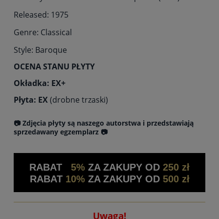
Released: 1975
Genre: Classical
Style: Baroque
OCENA STANU PŁYTY
Okładka: EX+
Płyta: EX
(drobne trzaski)
📷 Zdjęcia płyty są naszego autorstwa i przedstawiają
sprzedawany egzemplarz 📷
RABAT
5%
ZA ZAKUPY OD
250 zł
RABAT
10%
ZA ZAKUPY OD
500 zł
Uwaga!