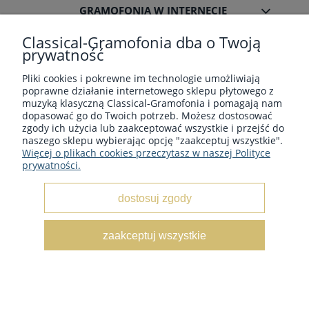
GRAMOFONIA W INTERNECIE
Classical-Gramofonia dba o Twoją
prywatność
Pliki cookies i pokrewne im technologie umożliwiają
poprawne działanie internetowego sklepu płytowego z
Płyty winylowe z muzyka klasyczną - Sklep płytowy
muzyką klasyczną Classical-Gramofonia i pomagają nam
classical-gramofonia.com
dopasować go do Twoich potrzeb. Możesz dostosować
Copyright © 2022 - 2026 CLASSICAL-GRAMOFONIA
zgody ich użycia lub zaakceptować wszystkie i przejść do
naszego sklepu wybierając opcję "zaakceptuj wszystkie".
Więcej o plikach cookies przeczytasz w naszej Polityce
prywatności.
dostosuj zgody
pokaż pełną wersję strony
zaakceptuj wszystkie
Sklep internetowy Shoper.pl