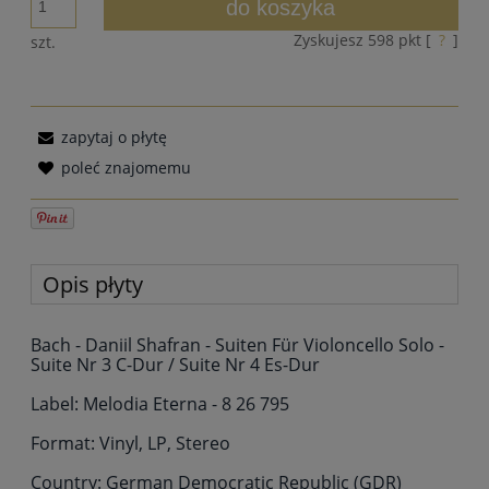
do koszyka
Zyskujesz
598
pkt [
?
]
szt.
zapytaj o płytę
poleć znajomemu
Opis płyty
Bach - Daniil Shafran - Suiten Für Violoncello Solo -
Suite Nr 3 C-Dur / Suite Nr 4 Es-Dur
Label: Melodia Eterna - 8 26 795
Format: Vinyl, LP, Stereo
Country: German Democratic Republic (GDR)