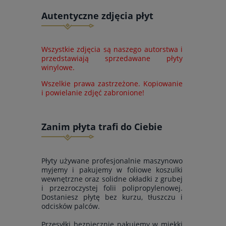
Autentyczne zdjęcia płyt
Wszystkie zdjęcia są naszego autorstwa i
przedstawiają sprzedawane płyty
winylowe.
Wszelkie prawa zastrzeżone. Kopiowanie
i powielanie zdjęć zabronione!
Zanim płyta trafi do Ciebie
Płyty używane profesjonalnie maszynowo
myjemy i pakujemy w foliowe koszulki
wewnętrzne oraz solidne okładki z grubej
i przezroczystej folii polipropylenowej.
Dostaniesz płytę bez kurzu, tłuszczu i
odcisków palców.
Przesyłki bezpiecznie pakujemy w miękki