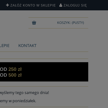
ZAŁÓŻ KONTO W SKLEPIE
ZALOGUJ SIĘ
KOSZYK:
(PUSTY)
LEPIE
KONTAKT
 OD
250 zł
 OD
500 zł
wyślemy tego samego dnia!
emy w poniedziałek.