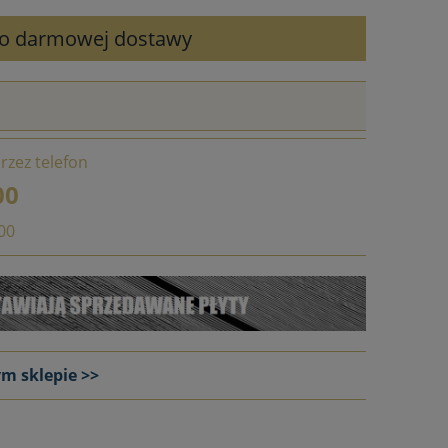
 do darmowej dostawy
rzez telefon
00
:00
ym sklepie >>