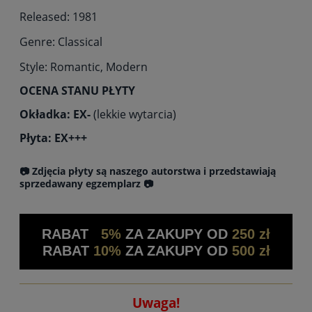
Released: 1981
Genre: Classical
Style: Romantic, Modern
OCENA STANU PŁYTY
Okładka: EX-
(lekkie wytarcia)
Płyta: EX+++
📷 Zdjęcia płyty są naszego autorstwa i przedstawiają
sprzedawany egzemplarz 📷
RABAT
5%
ZA ZAKUPY OD
250 zł
RABAT
10%
ZA ZAKUPY OD
500 zł
Uwaga!