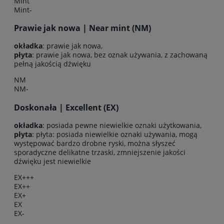
Mint
Mint-
Prawie jak nowa | Near mint (NM)
okładka
: prawie jak nowa,
płyta
: prawie jak nowa, bez oznak używania, z zachowaną
pełną jakością dźwięku
NM
NM-
Doskonała | Excellent (EX)
okładka
: posiada pewne niewielkie oznaki użytkowania,
płyta
: płyta: posiada niewielkie oznaki używania, mogą
występować bardzo drobne ryski, można słyszeć
sporadyczne delikatne trzaski, zmniejszenie jakości
dźwięku jest niewielkie
EX+++
EX++
EX+
EX
EX-