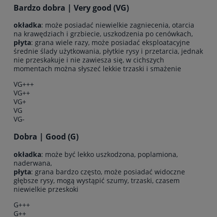
Bardzo dobra | Very good (VG)
okładka
: może posiadać niewielkie zagniecenia, otarcia
na krawędziach i grzbiecie, uszkodzenia po cenówkach,
płyta
: grana wiele razy, może posiadać eksploatacyjne
średnie ślady użytkowania, płytkie rysy i przetarcia, jednak
nie przeskakuje i nie zawiesza się, w cichszych
momentach można słyszeć lekkie trzaski i smażenie
VG+++
VG++
VG+
VG
VG-
Dobra | Good (G)
okładka
: może być lekko uszkodzona, poplamiona,
naderwana,
płyta
: grana bardzo często, może posiadać widoczne
głębsze rysy, mogą wystąpić szumy, trzaski, czasem
niewielkie przeskoki
G+++
G++