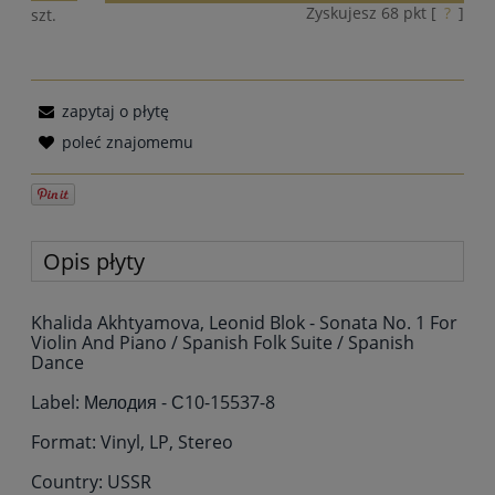
Zyskujesz
68
pkt [
?
]
szt.
zapytaj o płytę
poleć znajomemu
Opis płyty
Khalida Akhtyamova, Leonid Blok - Sonata No. 1 For
Violin And Piano / Spanish Folk Suite / Spanish
Dance
Label: Мелодия - С10-15537-8
Format: Vinyl, LP, Stereo
Country: USSR