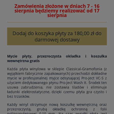
Zamówienia złożone w dniach 7 - 16
sierpnia będziemy realizować od 17
sierpnia
Dodaj do koszyka płyty za 180,00 zł do
darmowej dostawy
Mycie płyty, przezroczysta okładka i koszulka
wewnętrzna gratis
Każda płyta winylowa w sklepie Classical-Gramofonia (z
wyjątkiem fabrycznie zapakowanych) przechodzi dokładne
mycie w profesjonalnej myjce odsysającej Pro-Ject VC-S z
użyciem dedykowanego płynu Pro-Ject Wash It. Środek ten
usuwa zabrudzenia, nie zostawia śladów i eliminuje
ładunki elektrostatyczne, dzięki czemu płyta gra czysto i
bez trzasków.
Każdy winyl otrzymuje nową koszulkę wewnętrzną oraz
przezroczystą, grubą okładkę ochronną z folii
polipropylenowej 0,10 mm. Na czas wysyłki płyta jest