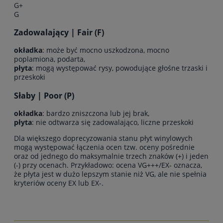
G+
G
Zadowalający | Fair (F)
okładka
: może być mocno uszkodzona, mocno
poplamiona, podarta,
płyta
: mogą występować rysy, powodujące głośne trzaski i
przeskoki
Słaby | Poor (P)
okładka
: bardzo zniszczona lub jej brak,
płyta
: nie odtwarza się zadowalająco, liczne przeskoki
Dla większego doprecyzowania stanu płyt winylowych
mogą występować łączenia ocen tzw. oceny pośrednie
oraz od jednego do maksymalnie trzech znaków (+) i jeden
(-) przy ocenach. Przykładowo: ocena VG+++/EX- oznacza,
że płyta jest w dużo lepszym stanie niż VG, ale nie spełnia
kryteriów oceny EX lub EX-.