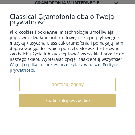
GRAMOFONIA W INTERNECIE
Classical-Gramofonia dba o Twoją
prywatność
Pliki cookies i pokrewne im technologie umożliwiają
poprawne działanie internetowego sklepu płytowego z
Płyty winylowe z muzyka klasyczną - Sklep płytowy
muzyką klasyczną Classical-Gramofonia i pomagają nam
classical-gramofonia.com
dopasować go do Twoich potrzeb. Możesz dostosować
Copyright © 2022 - 2026 CLASSICAL-GRAMOFONIA
zgody ich użycia lub zaakceptować wszystkie i przejść do
naszego sklepu wybierając opcję "zaakceptuj wszystkie".
Więcej o plikach cookies przeczytasz w naszej Polityce
prywatności.
dostosuj zgody
pokaż pełną wersję strony
zaakceptuj wszystkie
Sklep internetowy Shoper.pl