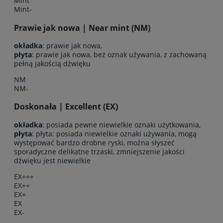
Mint
Mint-
Prawie jak nowa | Near mint (NM)
okładka
: prawie jak nowa,
płyta
: prawie jak nowa, bez oznak używania, z zachowaną
pełną jakością dźwięku
NM
NM-
Doskonała | Excellent (EX)
okładka
: posiada pewne niewielkie oznaki użytkowania,
płyta
: płyta: posiada niewielkie oznaki używania, mogą
występować bardzo drobne ryski, można słyszeć
sporadyczne delikatne trzaski, zmniejszenie jakości
dźwięku jest niewielkie
EX+++
EX++
EX+
EX
EX-