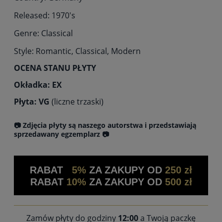
Released: 1970's
Genre: Classical
Style: Romantic, Classical, Modern
OCENA STANU PŁYTY
Okładka: EX
Płyta: VG
(liczne trzaski)
📷 Zdjęcia płyty są naszego autorstwa i przedstawiają
sprzedawany egzemplarz 📷
RABAT
5%
ZA ZAKUPY OD
250 zł
RABAT
10%
ZA ZAKUPY OD
500 zł
Zamów płyty do godziny
12:00
a Twoją paczkę