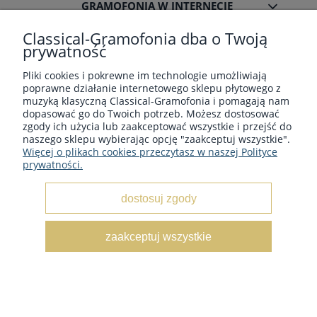
GRAMOFONIA W INTERNECIE
Classical-Gramofonia dba o Twoją
prywatność
Pliki cookies i pokrewne im technologie umożliwiają
poprawne działanie internetowego sklepu płytowego z
Płyty winylowe z muzyka klasyczną - Sklep płytowy
muzyką klasyczną Classical-Gramofonia i pomagają nam
classical-gramofonia.com
dopasować go do Twoich potrzeb. Możesz dostosować
Copyright © 2022 - 2026 CLASSICAL-GRAMOFONIA
zgody ich użycia lub zaakceptować wszystkie i przejść do
naszego sklepu wybierając opcję "zaakceptuj wszystkie".
Więcej o plikach cookies przeczytasz w naszej Polityce
prywatności.
dostosuj zgody
pokaż pełną wersję strony
zaakceptuj wszystkie
Sklep internetowy Shoper.pl