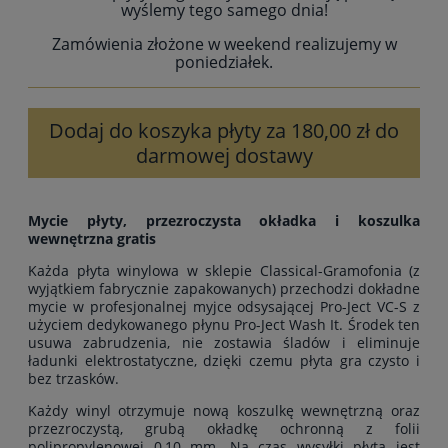
wyślemy tego samego dnia!
Zamówienia złożone w weekend realizujemy w
poniedziałek.
Dodaj do koszyka płyty za 180,00 zł do
darmowej dostawy
Mycie płyty, przezroczysta okładka i koszulka
wewnętrzna gratis
Każda płyta winylowa w sklepie Classical-Gramofonia (z
wyjątkiem fabrycznie zapakowanych) przechodzi dokładne
mycie w profesjonalnej myjce odsysającej Pro-Ject VC-S z
użyciem dedykowanego płynu Pro-Ject Wash It. Środek ten
usuwa zabrudzenia, nie zostawia śladów i eliminuje
ładunki elektrostatyczne, dzięki czemu płyta gra czysto i
bez trzasków.
Każdy winyl otrzymuje nową koszulkę wewnętrzną oraz
przezroczystą, grubą okładkę ochronną z folii
polipropylenowej 0,10 mm. Na czas wysyłki płyta jest