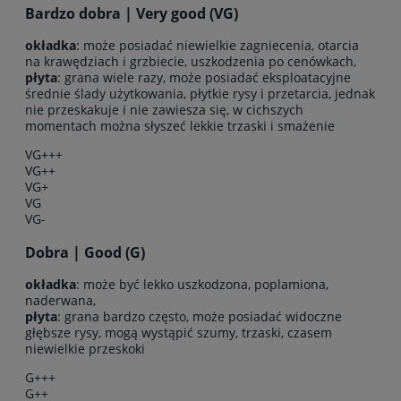
Bardzo dobra | Very good (VG)
okładka
: może posiadać niewielkie zagniecenia, otarcia
na krawędziach i grzbiecie, uszkodzenia po cenówkach,
płyta
: grana wiele razy, może posiadać eksploatacyjne
średnie ślady użytkowania, płytkie rysy i przetarcia, jednak
nie przeskakuje i nie zawiesza się, w cichszych
momentach można słyszeć lekkie trzaski i smażenie
VG+++
VG++
VG+
VG
VG-
Dobra | Good (G)
okładka
: może być lekko uszkodzona, poplamiona,
naderwana,
płyta
: grana bardzo często, może posiadać widoczne
głębsze rysy, mogą wystąpić szumy, trzaski, czasem
niewielkie przeskoki
G+++
G++