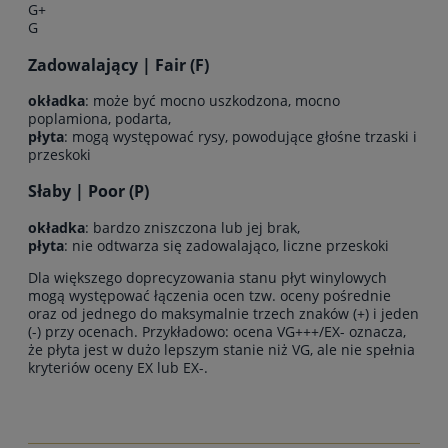
G+
G
Zadowalający | Fair (F)
okładka
: może być mocno uszkodzona, mocno
poplamiona, podarta,
płyta
: mogą występować rysy, powodujące głośne trzaski i
przeskoki
Słaby | Poor (P)
okładka
: bardzo zniszczona lub jej brak,
płyta
: nie odtwarza się zadowalająco, liczne przeskoki
Dla większego doprecyzowania stanu płyt winylowych
mogą występować łączenia ocen tzw. oceny pośrednie
oraz od jednego do maksymalnie trzech znaków (+) i jeden
(-) przy ocenach. Przykładowo: ocena VG+++/EX- oznacza,
że płyta jest w dużo lepszym stanie niż VG, ale nie spełnia
kryteriów oceny EX lub EX-.