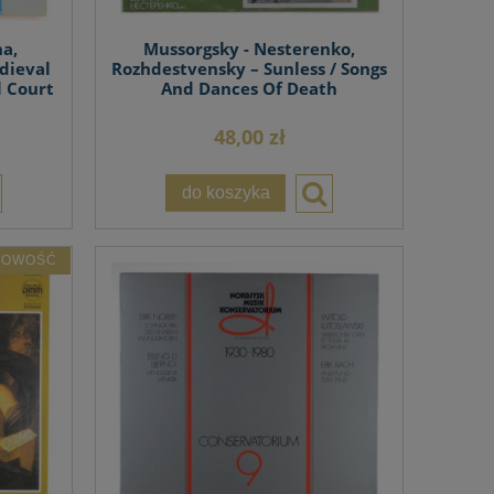
a,
Mussorgsky - Nesterenko,
dieval
Rozhdestvensky – Sunless / Songs
l Court
And Dances Of Death
48,00 zł
do koszyka
NOWOŚĆ