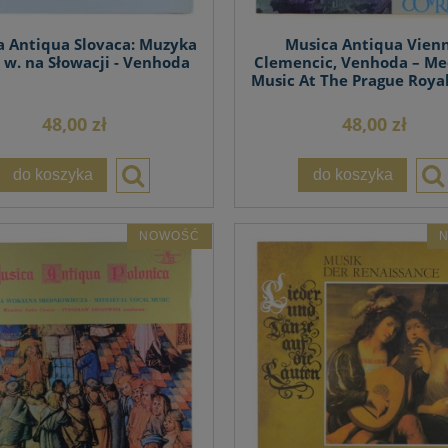
a Antiqua Slovaca: Muzyka
Musica Antiqua Vienn
 w. na Słowacji - Venhoda
Clemencic, Venhoda – Me
Music At The Prague Roya
48,00 zł
48,00 zł
do koszyka
do koszyka
NOWOŚĆ