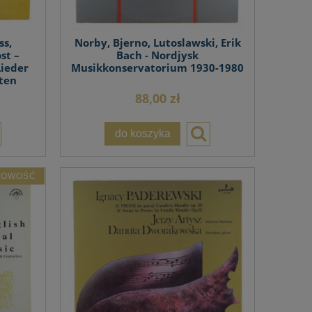
ss,
Norby, Bjerno, Lutoslawski, Erik
st –
Bach - Nordjysk
Lieder
Musikkonservatorium 1930-1980
ten
88,00 zł
do koszyka
NOWOŚĆ