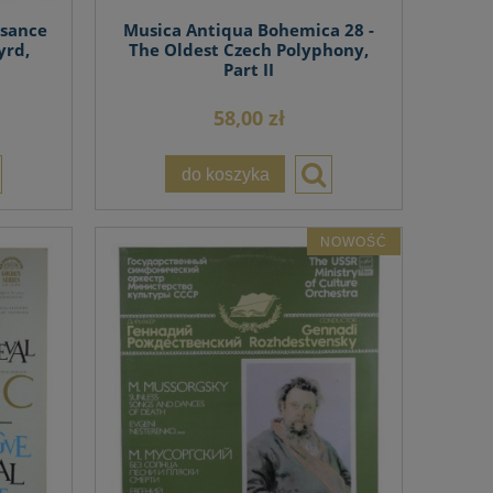
ssance
Musica Antiqua Bohemica 28 -
yrd,
The Oldest Czech Polyphony,
Part II
58,00 zł
do koszyka
NOWOŚĆ