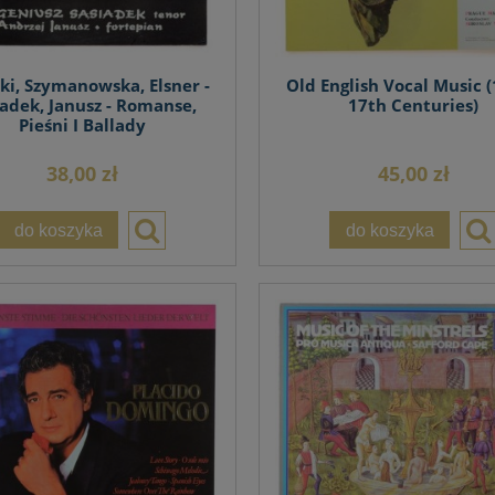
ki, Szymanowska, Elsner -
Old English Vocal Music (
iadek, Janusz - Romanse,
17th Centuries)
Pieśni I Ballady
38,00 zł
45,00 zł
do koszyka
do koszyka