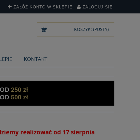
ZAŁÓŻ KONTO W SKLEPIE
ZALOGUJ SIĘ
KOSZYK:
(PUSTY)
LEPIE
KONTAKT
 OD
250 zł
 OD
500 zł
dziemy realizować od 17 sierpnia