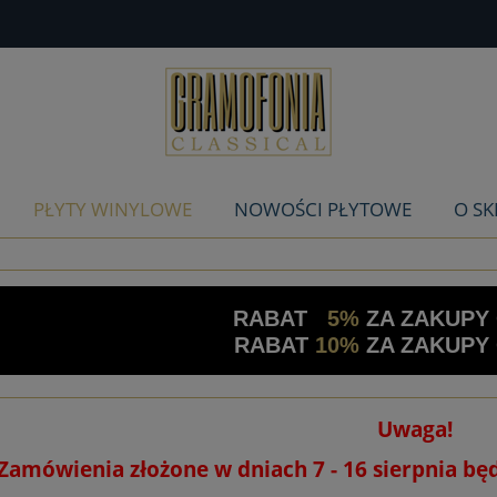
PŁYTY WINYLOWE
NOWOŚCI PŁYTOWE
O SK
RABAT
5%
ZA ZAKUPY
RABAT
10%
ZA ZAKUPY
Uwaga!
Zamówienia złożone w dniach 7 - 16 sierpnia bę