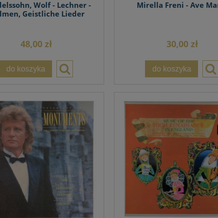
lssohn, Wolf - Lechner -
Mirella Freni - Ave Ma
lmen, Geistliche Lieder
48,00 zł
30,00 zł
do koszyka
do koszyka