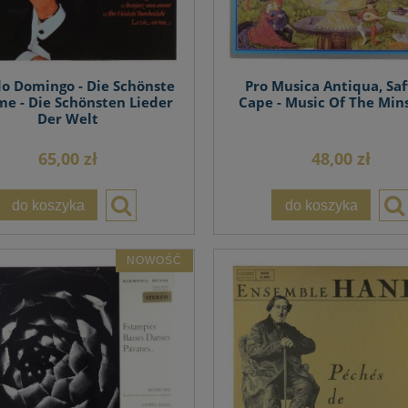
do Domingo - Die Schönste
Pro Musica Antiqua, Saf
e - Die Schönsten Lieder
Cape - Music Of The Mins
Der Welt
65,00 zł
48,00 zł
do koszyka
do koszyka
NOWOŚĆ