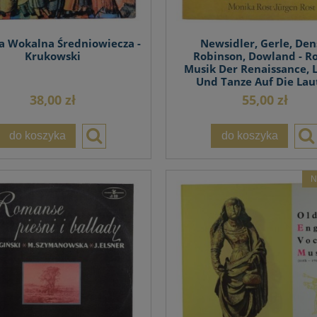
 Wokalna Średniowiecza -
Newsidler, Gerle, Den
Krukowski
Robinson, Dowland - Ro
Musik Der Renaissance, 
Und Tanze Auf Die Lau
38,00 zł
55,00 zł
do koszyka
do koszyka