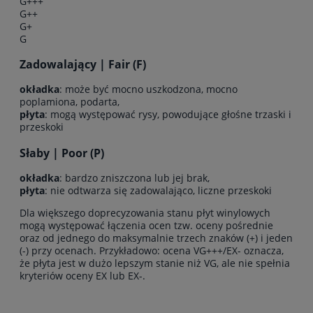
G+++
G++
G+
G
Zadowalający | Fair (F)
okładka
: może być mocno uszkodzona, mocno
poplamiona, podarta,
płyta
: mogą występować rysy, powodujące głośne trzaski i
przeskoki
Słaby | Poor (P)
okładka
: bardzo zniszczona lub jej brak,
płyta
: nie odtwarza się zadowalająco, liczne przeskoki
Dla większego doprecyzowania stanu płyt winylowych
mogą występować łączenia ocen tzw. oceny pośrednie
oraz od jednego do maksymalnie trzech znaków (+) i jeden
(-) przy ocenach. Przykładowo: ocena VG+++/EX- oznacza,
że płyta jest w dużo lepszym stanie niż VG, ale nie spełnia
kryteriów oceny EX lub EX-.