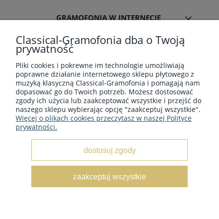
GRAMOFONIA W INTERNECIE
Classical-Gramofonia dba o Twoją
prywatność
Pliki cookies i pokrewne im technologie umożliwiają
poprawne działanie internetowego sklepu płytowego z
Płyty winylowe z muzyka klasyczną - Sklep płytowy
muzyką klasyczną Classical-Gramofonia i pomagają nam
classical-gramofonia.com
dopasować go do Twoich potrzeb. Możesz dostosować
Copyright © 2022 - 2026 CLASSICAL-GRAMOFONIA
zgody ich użycia lub zaakceptować wszystkie i przejść do
naszego sklepu wybierając opcję "zaakceptuj wszystkie".
Więcej o plikach cookies przeczytasz w naszej Polityce
prywatności.
dostosuj zgody
pokaż pełną wersję strony
zaakceptuj wszystkie
Sklep internetowy Shoper.pl