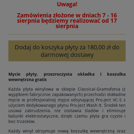
Uwaga!
Zamówienia złożone w dniach 7 - 16
sierpnia będziemy realizować od 17
sierpnia
Dodaj do koszyka płyty za 180,00 zł do
darmowej dostawy
Mycie płyty, przezroczysta okładka i koszulka
wewnętrzna gratis
Każda płyta winylowa w sklepie Classical-Gramofonia (z
wyjątkiem fabrycznie zapakowanych) przechodzi dokładne
mycie w profesjonalnej myjce odsysającej Pro-Ject VC-S z
użyciem dedykowanego płynu Pro-Ject Wash It. Środek ten
usuwa zabrudzenia, nie zostawia śladów i eliminuje
ładunki elektrostatyczne, dzięki czemu płyta gra czysto i
bez trzasków.
Każdy winyl otrzymuje nową koszulkę wewnętrzną oraz