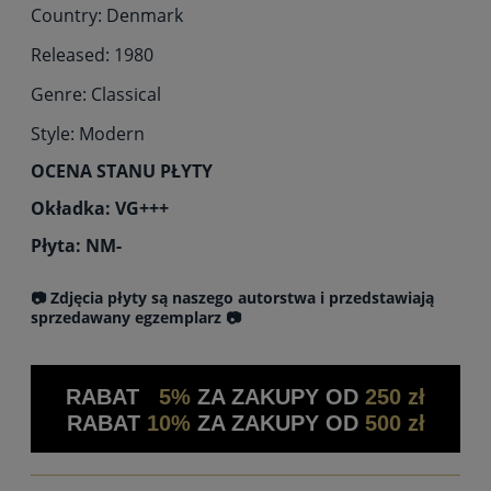
Country: Denmark
Released: 1980
Genre: Classical
Style: Modern
OCENA STANU PŁYTY
Okładka: VG+++
Płyta: NM-
📷 Zdjęcia płyty są naszego autorstwa i przedstawiają
sprzedawany egzemplarz 📷
RABAT
5%
ZA ZAKUPY OD
250 zł
RABAT
10%
ZA ZAKUPY OD
500 zł