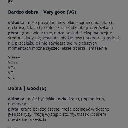
EX-
Bardzo dobra | Very good (VG)
okładka
: może posiadać niewielkie zagniecenia, otarcia
na krawędziach i grzbiecie, uszkodzenia po cenówkach,
płyta
: grana wiele razy, może posiadać eksploatacyjne
średnie ślady użytkowania, płytkie rysy i przetarcia, jednak
nie przeskakuje i nie zawiesza się, w cichszych
momentach można słyszeć lekkie trzaski i smażenie
VG+++
VG++
VG+
VG
VG-
Dobra | Good (G)
okładka
: może być lekko uszkodzona, poplamiona,
naderwana,
płyta
: grana bardzo często, może posiadać widoczne
głębsze rysy, mogą wystąpić szumy, trzaski, czasem
niewielkie przeskoki