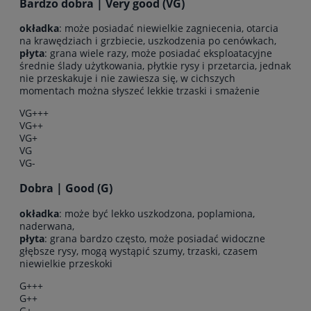
Bardzo dobra | Very good (VG)
okładka
: może posiadać niewielkie zagniecenia, otarcia
na krawędziach i grzbiecie, uszkodzenia po cenówkach,
płyta
: grana wiele razy, może posiadać eksploatacyjne
średnie ślady użytkowania, płytkie rysy i przetarcia, jednak
nie przeskakuje i nie zawiesza się, w cichszych
momentach można słyszeć lekkie trzaski i smażenie
VG+++
VG++
VG+
VG
VG-
Dobra | Good (G)
okładka
: może być lekko uszkodzona, poplamiona,
naderwana,
płyta
: grana bardzo często, może posiadać widoczne
głębsze rysy, mogą wystąpić szumy, trzaski, czasem
niewielkie przeskoki
G+++
G++
G+