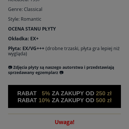
Genre: Classical
Style: Romantic
OCENA STANU PŁYTY
Okładka: EX+
Płyta: EX/VG+++
(drobne trzaski, płyta gra lepiej niż
wygląda)
📷 Zdjęcia płyty są naszego autorstwa i przedstawiają
sprzedawany egzemplarz 📷
RABAT
5%
ZA ZAKUPY OD
250 zł
RABAT
10%
ZA ZAKUPY OD
500 zł
Uwaga!