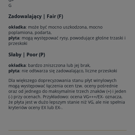
G
Zadowalający | Fair (F)
okładka
: może być mocno uszkodzona, mocno
poplamiona, podarta,
płyta
: mogą występować rysy, powodujące głośne trzaski i
przeskoki
Słaby | Poor (P)
okładka
: bardzo zniszczona lub jej brak,
płyta
: nie odtwarza się zadowalająco, liczne przeskoki
Dla większego doprecyzowania stanu płyt winylowych
mogą występować łączenia ocen tzw. oceny pośrednie
oraz od jednego do maksymalnie trzech znaków (+) i jeden
(-) przy ocenach. Przykładowo: ocena VG+++/EX- oznacza,
że płyta jest w dużo lepszym stanie niż VG, ale nie spełnia
kryteriów oceny EX lub EX-.