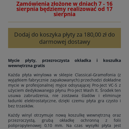
Zamówienia złożone w dniach 7 - 16
sierpnia będziemy realizować od 17
sierpnia
Dodaj do koszyka płyty za 180,00 zł do
darmowej dostawy
Mycie płyty, przezroczysta okładka i koszulka
wewnętrzna gratis
Każda płyta winylowa w sklepie Classical-Gramofonia (z
wyjątkiem fabrycznie zapakowanych) przechodzi dokładne
mycie w profesjonalnej myjce odsysającej Pro-Ject VC-S z
użyciem dedykowanego płynu Pro-Ject Wash It. Środek ten
usuwa zabrudzenia, nie zostawia śladów i eliminuje
ładunki elektrostatyczne, dzięki czemu płyta gra czysto i
bez trzasków.
Każdy winyl otrzymuje nową koszulkę wewnętrzną oraz
przezroczystą, grubą okładkę ochronną z folii
polipropylenowej 0,10 mm. Na czas wysyłki płyta jest