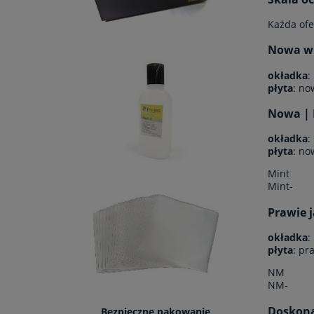
Każda ofe
Nowa w f
okładka
:
płyta
: no
Nowa | 
okładka
:
płyta
: no
Mint
Mint-
Prawie 
okładka
:
płyta
: pr
NM
NM-
Doskonał
Bezpieczne pakowanie