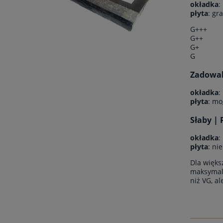
okładka
:
płyta
: gr
G+++
G++
G+
G
Zadowala
okładka
:
płyta
: mo
Słaby | 
okładka
:
płyta
: ni
Dla więks
maksymaln
niż VG, a