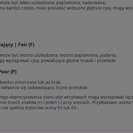
 może być lekko uszkodzona, poplamiona, naderwana,
ana bardzo często, może posiadać widoczne głębsze rysy, mogą wyst
jący | Fair (F)
 może być mocno uszkodzona, mocno poplamiona, podarta,
gą występować rysy, powodujące głośne trzaski i przeskoki
Poor (P)
 bardzo zniszczona lub jej brak,
e odtwarza się zadowalająco, liczne przeskoki
zego doprecyzowania stanu płyt winylowych mogą występować łącz
ie trzech znaków (+) i jeden (-) przy ocenach. Przykładowo: ocena 
le nie spełnia kryteriów oceny EX lub EX-.