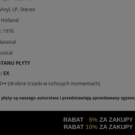
inyl, LP, Stereo
 Holland
: 1976
lassical
assical
STANU PŁYTY
: EX
EX++
(drobne trzaski w cichszych momentach)
a płyty są naszego autorstwa i przedstawiają sprzedawany egzem
RABAT
5%
ZA ZAKUPY
RABAT
10%
ZA ZAKUPY