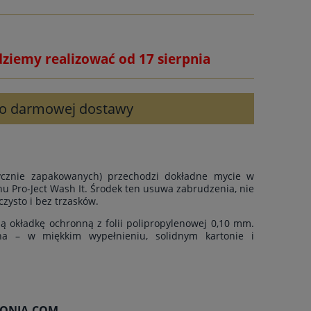
dziemy realizować od 17 sierpnia
 do darmowej dostawy
rycznie zapakowanych) przechodzi dokładne mycie w
u Pro-Ject Wash It. Środek ten usuwa zabrudzenia, nie
czysto i bez trzasków.
ą okładkę ochronną z folii polipropylenowej 0,10 mm.
ona – w miękkim wypełnieniu, solidnym kartonie i
OFONIA.COM