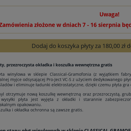
Uwaga!
Zamówienia złożone w dniach 7 - 16 sierpnia bę
Dodaj do koszyka płyty za 180,00 zł
ty, przezroczysta okładka i koszulka wewnętrzna gratis
yta winylowa w sklepie Classical-Gramofonia (z wyjątkiem fab
alnej myjce odsysającej Pro-Ject VC-S z użyciem dedykowanego płyn
śladów i eliminuje ładunki elektrostatyczne, dzięki czemu płyta gra 
yl otrzymuje nową koszulkę wewnętrzną oraz przezroczystą, grub
wysyłki płyta jest wyjęta z okładki i starannie zabezpiecz
akalnym opakowaniu.
szulka i okładka ochronna są zawsze gratis.
cen stanu płyt winylowych w sklepie CLASSICAL-GRAM