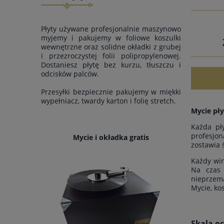
Płyty używane profesjonalnie maszynowo
myjemy i pakujemy w foliowe koszulki
wewnętrzne oraz solidne okładki z grubej
i przezroczystej folii polipropylenowej.
Dostaniesz płytę bez kurzu, tłuszczu i
odcisków palców.
Przesyłki bezpiecznie pakujemy w miękki
wypełniacz, twardy karton i folię stretch.
Mycie pły
Każda pł
profesjon
Mycie i okładka gratis
zostawia 
Każdy win
Na czas 
nieprzem
Mycie, ko
Skala o