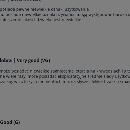
 posiada pewne niewielkie oznaki użytkowania,
yta: posiada niewielkie oznaki używania, mogą występować bardzo 
zmniejszenie jakości dźwięku jest niewielkie
obra | Very good (VG)
 może posiadać niewielkie zagniecenia, otarcia na krawędziach i g
ana wiele razy, może posiadać eksploatacyjne średnie ślady użytkowan
sza się, w cichszych momentach można słyszeć lekkie trzaski i sma
 Good (G)