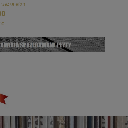
rzez telefon
00
:00