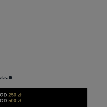
plarz 📷
 OD
250 zł
 OD
500 zł