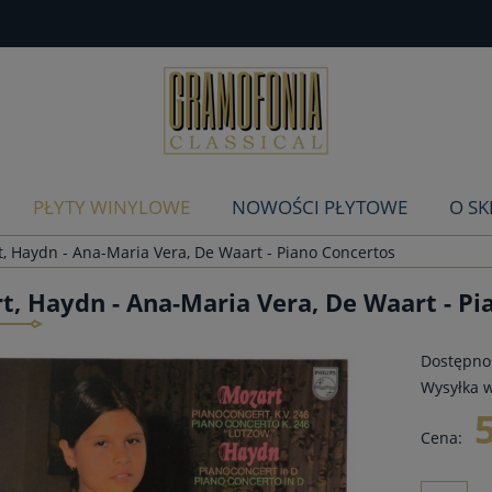
PŁYTY WINYLOWE
NOWOŚCI PŁYTOWE
O SK
, Haydn - Ana-Maria Vera, De Waart - Piano Concertos
t, Haydn - Ana-Maria Vera, De Waart - Pi
Dostępnoś
Wysyłka w
Cena: