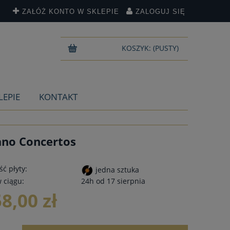
ZAŁÓŻ KONTO W SKLEPIE
ZALOGUJ SIĘ
KOSZYK:
(PUSTY)
LEPIE
KONTAKT
ano Concertos
ć płyty:
jedna sztuka
 ciągu:
24h od 17 sierpnia
58,00 zł