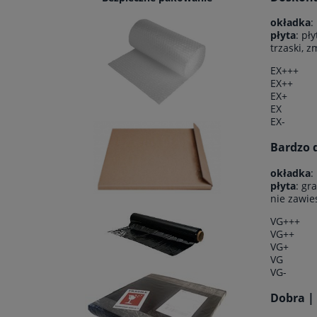
okładka
:
płyta
: pł
trzaski, 
EX+++
EX++
EX+
EX
EX-
Bardzo d
okładka
:
płyta
: gr
nie zawie
VG+++
VG++
VG+
VG
VG-
Dobra |