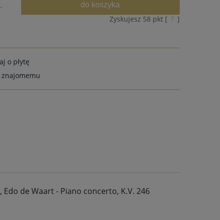
do koszyka
.
Zyskujesz
58
pkt [
?
]
aj o płytę
ć znajomemu
 Edo de Waart - Piano concerto, K.V. 246