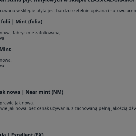
rowana w sklepie płyta jest bardzo rzetelnie opisana i surowo ocen
olii | Mint (folia)
 nowa, fabrycznie zafoliowana,
wa
Mint
 nowa,
wa
jak nowa | Near mint (NM)
 prawie jak nowa,
awie jak nowa, bez oznak używania, z zachowaną pełną jakością dź
a | Excellent (EX)