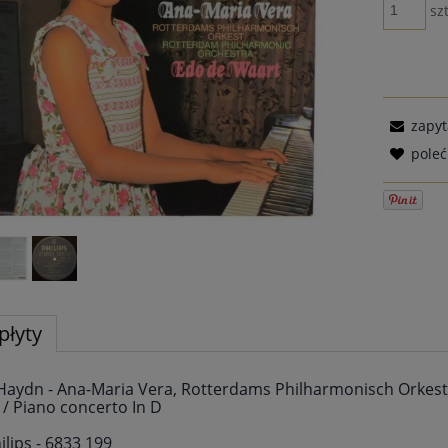
szt
zapyt
pole
płyty
Haydn - Ana-Maria Vera, Rotterdams Philharmonisch Orkest,
 / Piano concerto In D
ilips - 6833 199