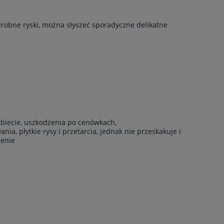
drobne ryski, można słyszeć sporadyczne delikatne
rzbiecie, uszkodzenia po cenówkach,
ia, płytkie rysy i przetarcia, jednak nie przeskakuje i
żenie