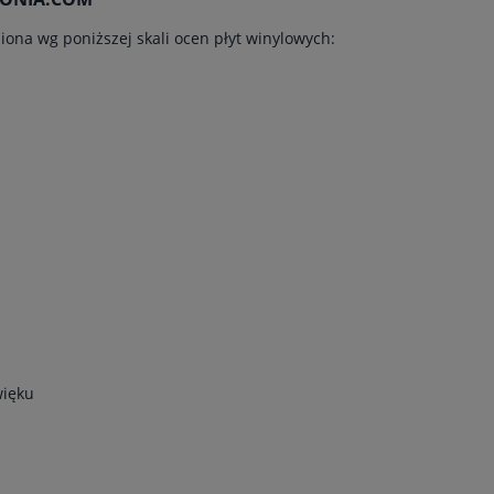
iona wg poniższej skali ocen płyt winylowych:
więku