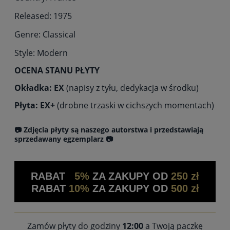
Released: 1975
Genre: Classical
Style: Modern
OCENA STANU PŁYTY
Okładka: EX
(napisy z tyłu, dedykacja w środku)
Płyta: EX+
(drobne trzaski w cichszych momentach)
📷 Zdjęcia płyty są naszego autorstwa i przedstawiają
sprzedawany egzemplarz 📷
RABAT
5%
ZA ZAKUPY OD
250 zł
RABAT
10%
ZA ZAKUPY OD
500 zł
Zamów płyty do godziny
12:00
a Twoją paczkę