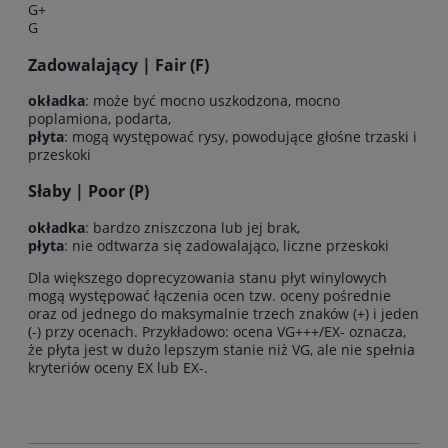
G+
G
Zadowalający | Fair (F)
okładka
: może być mocno uszkodzona, mocno
poplamiona, podarta,
płyta
: mogą występować rysy, powodujące głośne trzaski i
przeskoki
Słaby | Poor (P)
okładka
: bardzo zniszczona lub jej brak,
płyta
: nie odtwarza się zadowalająco, liczne przeskoki
Dla większego doprecyzowania stanu płyt winylowych
mogą występować łączenia ocen tzw. oceny pośrednie
oraz od jednego do maksymalnie trzech znaków (+) i jeden
(-) przy ocenach. Przykładowo: ocena VG+++/EX- oznacza,
że płyta jest w dużo lepszym stanie niż VG, ale nie spełnia
kryteriów oceny EX lub EX-.