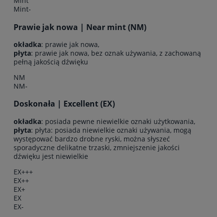
Mint
Mint-
Prawie jak nowa | Near mint (NM)
okładka
: prawie jak nowa,
płyta
: prawie jak nowa, bez oznak używania, z zachowaną
pełną jakością dźwięku
NM
NM-
Doskonała | Excellent (EX)
okładka
: posiada pewne niewielkie oznaki użytkowania,
płyta
: płyta: posiada niewielkie oznaki używania, mogą
występować bardzo drobne ryski, można słyszeć
sporadyczne delikatne trzaski, zmniejszenie jakości
dźwięku jest niewielkie
EX+++
EX++
EX+
EX
EX-