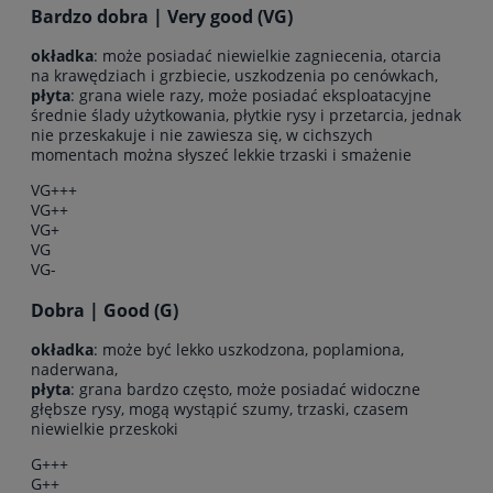
Bardzo dobra | Very good (VG)
okładka
: może posiadać niewielkie zagniecenia, otarcia
na krawędziach i grzbiecie, uszkodzenia po cenówkach,
płyta
: grana wiele razy, może posiadać eksploatacyjne
średnie ślady użytkowania, płytkie rysy i przetarcia, jednak
nie przeskakuje i nie zawiesza się, w cichszych
momentach można słyszeć lekkie trzaski i smażenie
VG+++
VG++
VG+
VG
VG-
Dobra | Good (G)
okładka
: może być lekko uszkodzona, poplamiona,
naderwana,
płyta
: grana bardzo często, może posiadać widoczne
głębsze rysy, mogą wystąpić szumy, trzaski, czasem
niewielkie przeskoki
G+++
G++