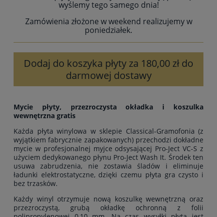
wyślemy tego samego dnia!
Zamówienia złożone w weekend realizujemy w
poniedziałek.
Dodaj do koszyka płyty za 180,00 zł do
darmowej dostawy
Mycie płyty, przezroczysta okładka i koszulka
wewnętrzna gratis
Każda płyta winylowa w sklepie Classical-Gramofonia (z
wyjątkiem fabrycznie zapakowanych) przechodzi dokładne
mycie w profesjonalnej myjce odsysającej Pro-Ject VC-S z
użyciem dedykowanego płynu Pro-Ject Wash It. Środek ten
usuwa zabrudzenia, nie zostawia śladów i eliminuje
ładunki elektrostatyczne, dzięki czemu płyta gra czysto i
bez trzasków.
Każdy winyl otrzymuje nową koszulkę wewnętrzną oraz
przezroczystą, grubą okładkę ochronną z folii
polipropylenowej 0,10 mm. Na czas wysyłki płyta jest