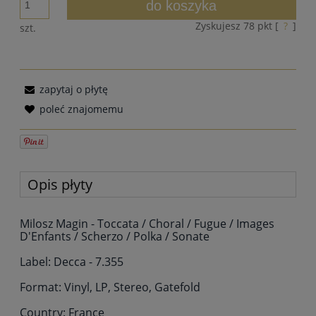
do koszyka
Zyskujesz
78
pkt [
?
]
szt.
zapytaj o płytę
poleć znajomemu
Opis płyty
Milosz Magin - Toccata / Choral / Fugue / Images
D'Enfants / Scherzo / Polka / Sonate
Label: Decca - 7.355
Format: Vinyl, LP, Stereo, Gatefold
Country: France