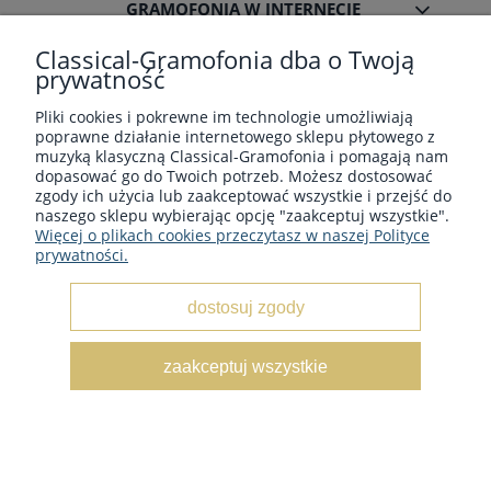
GRAMOFONIA W INTERNECIE
Classical-Gramofonia dba o Twoją
prywatność
Pliki cookies i pokrewne im technologie umożliwiają
poprawne działanie internetowego sklepu płytowego z
Płyty winylowe z muzyka klasyczną - Sklep płytowy
muzyką klasyczną Classical-Gramofonia i pomagają nam
classical-gramofonia.com
dopasować go do Twoich potrzeb. Możesz dostosować
Copyright © 2022 - 2026 CLASSICAL-GRAMOFONIA
zgody ich użycia lub zaakceptować wszystkie i przejść do
naszego sklepu wybierając opcję "zaakceptuj wszystkie".
Więcej o plikach cookies przeczytasz w naszej Polityce
prywatności.
dostosuj zgody
pokaż pełną wersję strony
zaakceptuj wszystkie
Sklep internetowy Shoper.pl