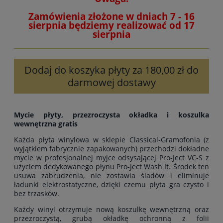
Zamówienia złożone w dniach 7 - 16
sierpnia będziemy realizować od 17
sierpnia
Dodaj do koszyka płyty za 180,00 zł do
darmowej dostawy
Mycie płyty, przezroczysta okładka i koszulka
wewnętrzna gratis
Każda płyta winylowa w sklepie Classical-Gramofonia (z
wyjątkiem fabrycznie zapakowanych) przechodzi dokładne
mycie w profesjonalnej myjce odsysającej Pro-Ject VC-S z
użyciem dedykowanego płynu Pro-Ject Wash It. Środek ten
usuwa zabrudzenia, nie zostawia śladów i eliminuje
ładunki elektrostatyczne, dzięki czemu płyta gra czysto i
bez trzasków.
Każdy winyl otrzymuje nową koszulkę wewnętrzną oraz
przezroczystą, grubą okładkę ochronną z folii