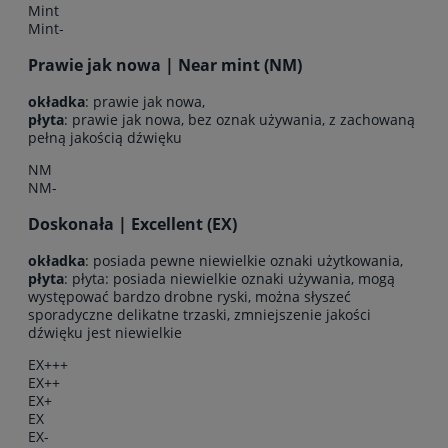
Mint
Mint-
Prawie jak nowa | Near mint (NM)
okładka
: prawie jak nowa,
płyta
: prawie jak nowa, bez oznak używania, z zachowaną
pełną jakością dźwięku
NM
NM-
Doskonała | Excellent (EX)
okładka
: posiada pewne niewielkie oznaki użytkowania,
płyta
: płyta: posiada niewielkie oznaki używania, mogą
występować bardzo drobne ryski, można słyszeć
sporadyczne delikatne trzaski, zmniejszenie jakości
dźwięku jest niewielkie
EX+++
EX++
EX+
EX
EX-