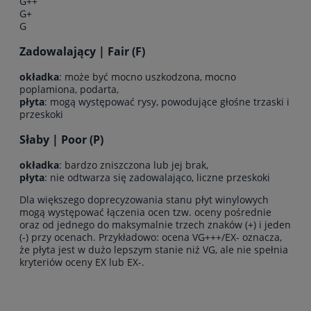
G++
G+
G
Zadowalający | Fair (F)
okładka
: może być mocno uszkodzona, mocno
poplamiona, podarta,
płyta
: mogą występować rysy, powodujące głośne trzaski i
przeskoki
Słaby | Poor (P)
okładka
: bardzo zniszczona lub jej brak,
płyta
: nie odtwarza się zadowalająco, liczne przeskoki
Dla większego doprecyzowania stanu płyt winylowych
mogą występować łączenia ocen tzw. oceny pośrednie
oraz od jednego do maksymalnie trzech znaków (+) i jeden
(-) przy ocenach. Przykładowo: ocena VG+++/EX- oznacza,
że płyta jest w dużo lepszym stanie niż VG, ale nie spełnia
kryteriów oceny EX lub EX-.