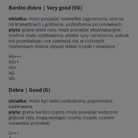
Bardzo dobra | Very good (VG)
okładka
: może posiadać niewielkie zagniecenia, otarcia
na krawędziach i grzbiecie, uszkodzenia po cenówkach,
płyta
: grana wiele razy, może posiadać eksploatacyjne
średnie ślady użytkowania, płytkie rysy i przetarcia, jednak
nie przeskakuje i nie zawiesza się, w cichszych
momentach można słyszeć lekkie trzaski i smażenie
VG+++
VG++
VG+
VG
VG-
Dobra | Good (G)
okładka
: może być lekko uszkodzona, poplamiona,
naderwana,
płyta
: grana bardzo często, może posiadać widoczne
głębsze rysy, mogą wystąpić szumy, trzaski, czasem
niewielkie przeskoki
G+++