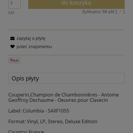
do koszyka
Zyskujesz
88
pkt [
?
]
szt.
zapytaj o płytę
poleć znajomemu
Opis płyty
Couperin,Champion de Chambonnières - Antoine
Geoffroy Dechaume - Oeuvres pour Clavecin
Label: Columbia - SAXF1055
Format: Vinyl, LP, Stereo, Deluxe Edition
Country: France