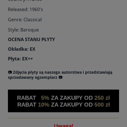
Released: 1960's
Genre: Classical
Style: Baroque
OCENA STANU PŁYTY
Okładka: EX
Płyta: EX++
📷 Zdjęcia płyty są naszego autorstwa i przedstawiają
sprzedawany egzemplarz 📷
RABAT
5%
ZA ZAKUPY OD
250 zł
RABAT
10%
ZA ZAKUPY OD
500 zł
Uwaga!