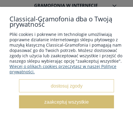
GRAMOFONIA W INTERNECIE
Classical-Gramofonia dba o Twoją
prywatność
Pliki cookies i pokrewne im technologie umożliwiają
poprawne działanie internetowego sklepu płytowego z
Płyty winylowe z muzyka klasyczną - Sklep płytowy
muzyką klasyczną Classical-Gramofonia i pomagają nam
classical-gramofonia.com
dopasować go do Twoich potrzeb. Możesz dostosować
Copyright © 2022 - 2026 CLASSICAL-GRAMOFONIA
zgody ich użycia lub zaakceptować wszystkie i przejść do
naszego sklepu wybierając opcję "zaakceptuj wszystkie".
Więcej o plikach cookies przeczytasz w naszej Polityce
prywatności.
dostosuj zgody
pokaż pełną wersję strony
zaakceptuj wszystkie
Sklep internetowy Shoper.pl