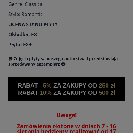
Genre: Classical
Style: Romantic
OCENA STANU PŁYTY
Okładka: EX
Płyta: EX+
📷 Zdjęcia płyty są naszego autorstwa i przedstawiają
sprzedawany egzemplarz 📷
RABAT
5%
ZA ZAKUPY OD
250 zł
RABAT
10%
ZA ZAKUPY OD
500 zł
Uwaga!
Zamówienia złożone w dniach 7 - 16
sierpnia będziemy realizować od 17