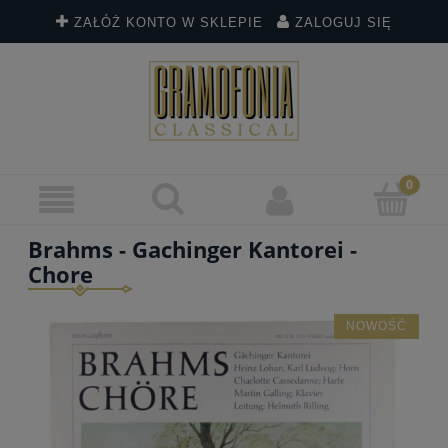
ZAŁÓŻ KONTO W SKLEPIE
ZALOGUJ SIĘ
Brahms - Gachinger Kantorei -
Chore
NOWOŚĆ