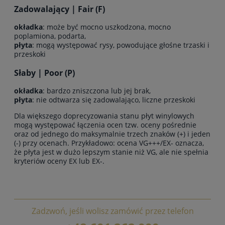
Zadowalający | Fair (F)
okładka
: może być mocno uszkodzona, mocno
poplamiona, podarta,
płyta
: mogą występować rysy, powodujące głośne trzaski i
przeskoki
Słaby | Poor (P)
okładka
: bardzo zniszczona lub jej brak,
płyta
: nie odtwarza się zadowalająco, liczne przeskoki
Dla większego doprecyzowania stanu płyt winylowych
mogą występować łączenia ocen tzw. oceny pośrednie
oraz od jednego do maksymalnie trzech znaków (+) i jeden
(-) przy ocenach. Przykładowo: ocena VG+++/EX- oznacza,
że płyta jest w dużo lepszym stanie niż VG, ale nie spełnia
kryteriów oceny EX lub EX-.
Zadzwoń, jeśli wolisz zamówić przez telefon