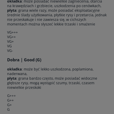
okładka
: może posiadać niewielkie zagniecenia, otarcia
na krawędziach i grzbiecie, uszkodzenia po cenówkach,
płyta
: grana wiele razy, może posiadać eksploatacyjne
średnie ślady użytkowania, płytkie rysy i przetarcia, jednak
nie przeskakuje i nie zawiesza się, w cichszych
momentach można słyszeć lekkie trzaski i smażenie
VG+++
VG++
VG+
VG
VG-
Dobra | Good (G)
okładka
: może być lekko uszkodzona, poplamiona,
naderwana,
płyta
: grana bardzo często, może posiadać widoczne
głębsze rysy, mogą wystąpić szumy, trzaski, czasem
niewielkie przeskoki
G+++
G++
G+
G