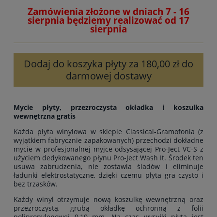
Zamówienia złożone w dniach 7 - 16
sierpnia będziemy realizować od 17
sierpnia
Dodaj do koszyka płyty za 180,00 zł do
darmowej dostawy
Mycie płyty, przezroczysta okładka i koszulka
wewnętrzna gratis
Każda płyta winylowa w sklepie Classical-Gramofonia (z
wyjątkiem fabrycznie zapakowanych) przechodzi dokładne
mycie w profesjonalnej myjce odsysającej Pro-Ject VC-S z
użyciem dedykowanego płynu Pro-Ject Wash It. Środek ten
usuwa zabrudzenia, nie zostawia śladów i eliminuje
ładunki elektrostatyczne, dzięki czemu płyta gra czysto i
bez trzasków.
Każdy winyl otrzymuje nową koszulkę wewnętrzną oraz
przezroczystą, grubą okładkę ochronną z folii
polipropylenowej 0,10 mm. Na czas wysyłki płyta jest