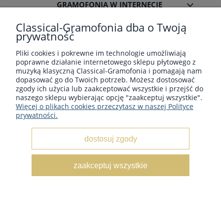
GRAMOFONIA W INTERNECIE
Classical-Gramofonia dba o Twoją
prywatność
Pliki cookies i pokrewne im technologie umożliwiają
poprawne działanie internetowego sklepu płytowego z
Płyty winylowe z muzyka klasyczną - Sklep płytowy
muzyką klasyczną Classical-Gramofonia i pomagają nam
classical-gramofonia.com
dopasować go do Twoich potrzeb. Możesz dostosować
Copyright © 2022 - 2026 CLASSICAL-GRAMOFONIA
zgody ich użycia lub zaakceptować wszystkie i przejść do
naszego sklepu wybierając opcję "zaakceptuj wszystkie".
Więcej o plikach cookies przeczytasz w naszej Polityce
prywatności.
dostosuj zgody
pokaż pełną wersję strony
zaakceptuj wszystkie
Sklep internetowy Shoper.pl