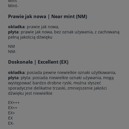
Mint
Mint-
Prawie jak nowa | Near mint (NM)
okładka
: prawie jak nowa,
płyta
: prawie jak nowa, bez oznak używania, z zachowaną
pełną jakością dźwięku
NM
NM-
Doskonała | Excellent (EX)
okładka
: posiada pewne niewielkie oznaki użytkowania,
płyta
: płyta: posiada niewielkie oznaki używania, mogą
występować bardzo drobne ryski, można słyszeć
sporadyczne delikatne trzaski, zmniejszenie jakości
dźwięku jest niewielkie
EX+++
EX++
EX+
EX
EX-