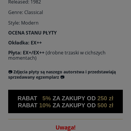
Released: 1982
Genre: Classical
Style: Modern
OCENA STANU PŁYTY
Okładka: EX++
Płyta: EX+/EX++
(drobne trzaski w cichszych
momentach)
📷 Zdjęcia płyty są naszego autorstwa i przedstawiają
sprzedawany egzemplarz 📷
RABAT
5%
ZA ZAKUPY OD
250 zł
RABAT
10%
ZA ZAKUPY OD
500 zł
Uwaga!