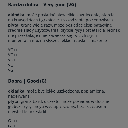
Bardzo dobra | Very good (VG)
okładka
: może posiadać niewielkie zagniecenia, otarcia
na krawędziach i grzbiecie, uszkodzenia po cenówkach,
płyta
: grana wiele razy, może posiadać eksploatacyjne
średnie ślady użytkowania, płytkie rysy i przetarcia, jednak
nie przeskakuje i nie zawiesza się, w cichszych
momentach można słyszeć lekkie trzaski i smażenie
VG+++
VG++
VG+
VG
VG-
Dobra | Good (G)
okładka
: może być lekko uszkodzona, poplamiona,
naderwana,
płyta
: grana bardzo często, może posiadać widoczne
głębsze rysy, mogą wystąpić szumy, trzaski, czasem
niewielkie przeskoki
G+++
G++