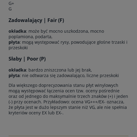
G+
G
Zadowalający | Fair (F)
okładka
: może być mocno uszkodzona, mocno
poplamiona, podarta,
płyta
: mogą występować rysy, powodujące głośne trzaski i
przeskoki
Słaby | Poor (P)
okładka
: bardzo zniszczona lub jej brak,
płyta
: nie odtwarza się zadowalająco, liczne przeskoki
Dla większego doprecyzowania stanu płyt winylowych
mogą występować łączenia ocen tzw. oceny pośrednie
oraz od jednego do maksymalnie trzech znaków (+) i jeden
(-) przy ocenach. Przykładowo: ocena VG+++/EX- oznacza,
że płyta jest w dużo lepszym stanie niż VG, ale nie spełnia
kryteriów oceny EX lub EX-.