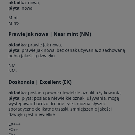
okładka
: nowa,
płyta
: nowa
Mint
Mint-
Prawie jak nowa | Near mint (NM)
okładka
: prawie jak nowa,
płyta
: prawie jak nowa, bez oznak używania, z zachowaną
pełną jakością dźwięku
NM
NM-
Doskonała | Excellent (EX)
okładka
: posiada pewne niewielkie oznaki użytkowania,
płyta
: płyta: posiada niewielkie oznaki używania, mogą
występować bardzo drobne ryski, można słyszeć
sporadyczne delikatne trzaski, zmniejszenie jakości
dźwięku jest niewielkie
EX+++
EX++
EX+