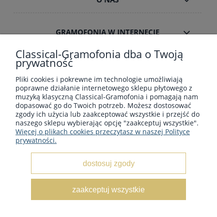
GRAMOFONIA W INTERNECIE
Classical-Gramofonia dba o Twoją
prywatność
Pliki cookies i pokrewne im technologie umożliwiają
poprawne działanie internetowego sklepu płytowego z
Płyty winylowe z muzyka klasyczną - Sklep płytowy
muzyką klasyczną Classical-Gramofonia i pomagają nam
classical-gramofonia.com
dopasować go do Twoich potrzeb. Możesz dostosować
Copyright © 2022 - 2026 CLASSICAL-GRAMOFONIA
zgody ich użycia lub zaakceptować wszystkie i przejść do
naszego sklepu wybierając opcję "zaakceptuj wszystkie".
Więcej o plikach cookies przeczytasz w naszej Polityce
prywatności.
dostosuj zgody
pokaż pełną wersję strony
zaakceptuj wszystkie
Sklep internetowy Shoper.pl