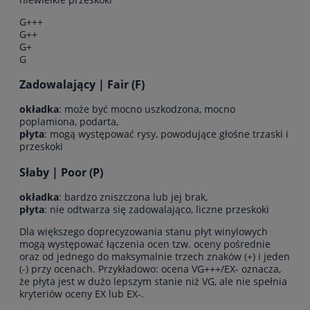
G+++
G++
G+
G
Zadowalający | Fair (F)
okładka
: może być mocno uszkodzona, mocno
poplamiona, podarta,
płyta
: mogą występować rysy, powodujące głośne trzaski i
przeskoki
Słaby | Poor (P)
okładka
: bardzo zniszczona lub jej brak,
płyta
: nie odtwarza się zadowalająco, liczne przeskoki
Dla większego doprecyzowania stanu płyt winylowych
mogą występować łączenia ocen tzw. oceny pośrednie
oraz od jednego do maksymalnie trzech znaków (+) i jeden
(-) przy ocenach. Przykładowo: ocena VG+++/EX- oznacza,
że płyta jest w dużo lepszym stanie niż VG, ale nie spełnia
kryteriów oceny EX lub EX-.