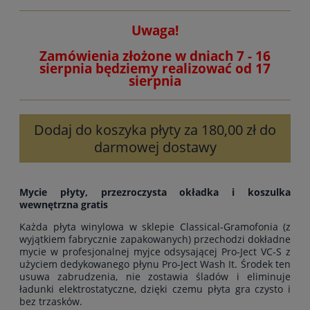
Uwaga!
Zamówienia złożone w dniach 7 - 16
sierpnia będziemy realizować od 17
sierpnia
Dodaj do koszyka płyty za 180,00 zł do
darmowej dostawy
Mycie płyty, przezroczysta okładka i koszulka
wewnętrzna gratis
Każda płyta winylowa w sklepie Classical-Gramofonia (z
wyjątkiem fabrycznie zapakowanych) przechodzi dokładne
mycie w profesjonalnej myjce odsysającej Pro-Ject VC-S z
użyciem dedykowanego płynu Pro-Ject Wash It. Środek ten
usuwa zabrudzenia, nie zostawia śladów i eliminuje
ładunki elektrostatyczne, dzięki czemu płyta gra czysto i
bez trzasków.