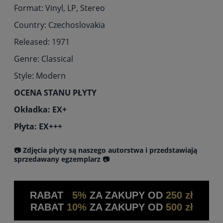
Format: Vinyl, LP, Stereo
Country: Czechoslovakia
Released: 1971
Genre: Classical
Style: Modern
OCENA STANU PŁYTY
Okładka: EX+
Płyta: EX+++
📷 Zdjęcia płyty są naszego autorstwa i przedstawiają
sprzedawany egzemplarz 📷
RABAT
5%
ZA ZAKUPY OD
250 zł
RABAT
10%
ZA ZAKUPY OD
500 zł