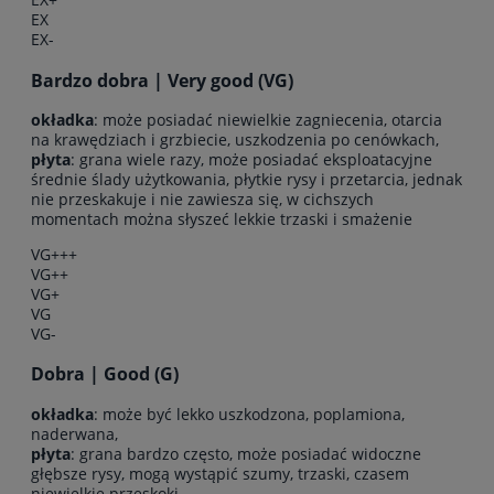
EX
EX-
Bardzo dobra | Very good (VG)
okładka
: może posiadać niewielkie zagniecenia, otarcia
na krawędziach i grzbiecie, uszkodzenia po cenówkach,
płyta
: grana wiele razy, może posiadać eksploatacyjne
średnie ślady użytkowania, płytkie rysy i przetarcia, jednak
nie przeskakuje i nie zawiesza się, w cichszych
momentach można słyszeć lekkie trzaski i smażenie
VG+++
VG++
VG+
VG
VG-
Dobra | Good (G)
okładka
: może być lekko uszkodzona, poplamiona,
naderwana,
płyta
: grana bardzo często, może posiadać widoczne
głębsze rysy, mogą wystąpić szumy, trzaski, czasem
niewielkie przeskoki