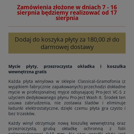
Zamówienia złożone w dniach 7 - 16
sierpnia będziemy realizować od 17
sierpnia
Dodaj do koszyka płyty za 180,00 zł do
darmowej dostawy
Mycie płyty, przezroczysta okładka i koszulka
wewnętrzna gratis
Każda płyta winylowa w sklepie Classical-Gramofonia (z
wyjątkiem fabrycznie zapakowanych) przechodzi dokładne
mycie w profesjonalnej myjce odsysającej Pro-Ject VC-S z
użyciem dedykowanego płynu Pro-Ject Wash It. Środek ten
usuwa zabrudzenia, nie zostawia śladów i eliminuje
ładunki elektrostatyczne, dzięki czemu płyta gra czysto i
bez trzasków.
Każdy winyl otrzymuje nową koszulkę wewnętrzną oraz
przezroczystą, grubą okładkę ochronną z folii
polipropylenowej 0,10 mm. Na czas wysyłki płyta jest