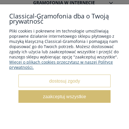
GRAMOFONIA W INTERNECIE
Classical-Gramofonia dba o Twoją
prywatność
Pliki cookies i pokrewne im technologie umożliwiają
poprawne działanie internetowego sklepu płytowego z
Płyty winylowe z muzyka klasyczną - Sklep płytowy
muzyką klasyczną Classical-Gramofonia i pomagają nam
classical-gramofonia.com
dopasować go do Twoich potrzeb. Możesz dostosować
Copyright © 2022 - 2026 CLASSICAL-GRAMOFONIA
zgody ich użycia lub zaakceptować wszystkie i przejść do
naszego sklepu wybierając opcję "zaakceptuj wszystkie".
Więcej o plikach cookies przeczytasz w naszej Polityce
prywatności.
dostosuj zgody
pokaż pełną wersję strony
zaakceptuj wszystkie
Sklep internetowy Shoper.pl