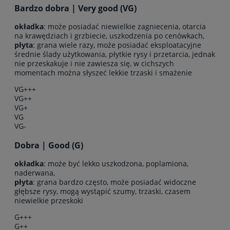
Bardzo dobra | Very good (VG)
okładka
: może posiadać niewielkie zagniecenia, otarcia
na krawędziach i grzbiecie, uszkodzenia po cenówkach,
płyta
: grana wiele razy, może posiadać eksploatacyjne
średnie ślady użytkowania, płytkie rysy i przetarcia, jednak
nie przeskakuje i nie zawiesza się, w cichszych
momentach można słyszeć lekkie trzaski i smażenie
VG+++
VG++
VG+
VG
VG-
Dobra | Good (G)
okładka
: może być lekko uszkodzona, poplamiona,
naderwana,
płyta
: grana bardzo często, może posiadać widoczne
głębsze rysy, mogą wystąpić szumy, trzaski, czasem
niewielkie przeskoki
G+++
G++