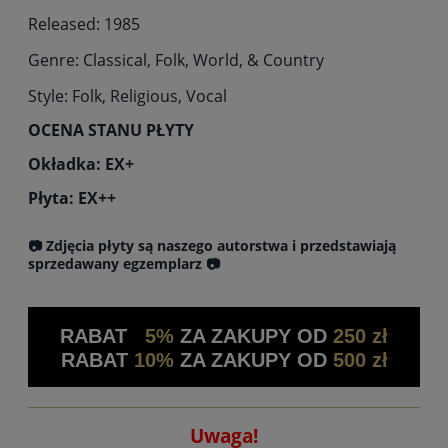
Released: 1985
Genre: Classical, Folk, World, & Country
Style: Folk, Religious, Vocal
OCENA STANU PŁYTY
Okładka: EX+
Płyta: EX++
📷 Zdjęcia płyty są naszego autorstwa i przedstawiają
sprzedawany egzemplarz 📷
RABAT
5%
ZA ZAKUPY OD
250 zł
RABAT
10%
ZA ZAKUPY OD
500 zł
Uwaga!