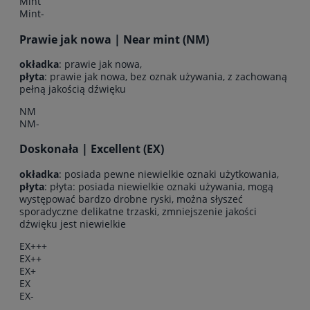
Mint
Mint-
Prawie jak nowa | Near mint (NM)
okładka
: prawie jak nowa,
płyta
: prawie jak nowa, bez oznak używania, z zachowaną
pełną jakością dźwięku
NM
NM-
Doskonała | Excellent (EX)
okładka
: posiada pewne niewielkie oznaki użytkowania,
płyta
: płyta: posiada niewielkie oznaki używania, mogą
występować bardzo drobne ryski, można słyszeć
sporadyczne delikatne trzaski, zmniejszenie jakości
dźwięku jest niewielkie
EX+++
EX++
EX+
EX
EX-