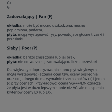
G+
G
Zadowalający | Fair (F)
okładka
: może być mocno uszkodzona, mocno
poplamiona, podarta,
płyta
: mogą występować rysy, powodujące głośne trzaski i
przeskoki
Słaby | Poor (P)
okładka
: bardzo zniszczona lub jej brak,
płyta
: nie odtwarza się zadowalająco, liczne przeskoki
Dla większego doprecyzowania stanu płyt winylowych
mogą występować łączenia ocen tzw. oceny pośrednie
oraz od jednego do maksymalnie trzech znaków (+) i jeden
(-) przy ocenach. Przykładowo: ocena VG+++/EX- oznacza,
że płyta jest w dużo lepszym stanie niż VG, ale nie spełnia
kryteriów oceny EX lub EX-.