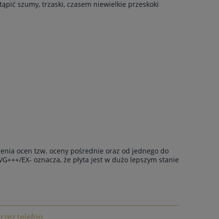
ąpić szumy, trzaski, czasem niewielkie przeskoki
enia ocen tzw. oceny pośrednie oraz od jednego do
VG+++/EX- oznacza, że płyta jest w dużo lepszym stanie
rzez telefon