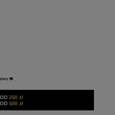
plarz 📷
 OD
250 zł
 OD
500 zł