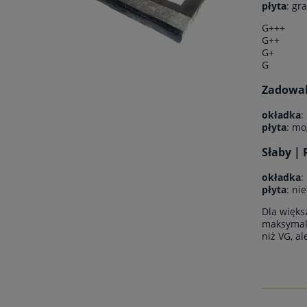
płyta
: gr
G+++
G++
G+
G
Zadowala
okładka
:
płyta
: mo
Słaby | 
okładka
:
płyta
: ni
Dla więks
maksymaln
niż VG, a