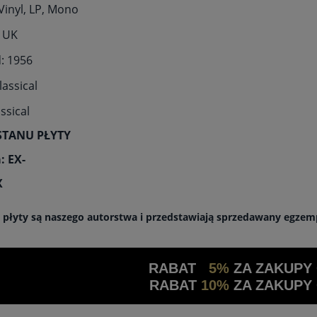
Vinyl, LP, Mono
: UK
: 1956
lassical
assical
STANU PŁYTY
: EX-
X
a płyty są naszego autorstwa i przedstawiają sprzedawany egzem
RABAT
5%
ZA ZAKUPY
RABAT
10%
ZA ZAKUPY