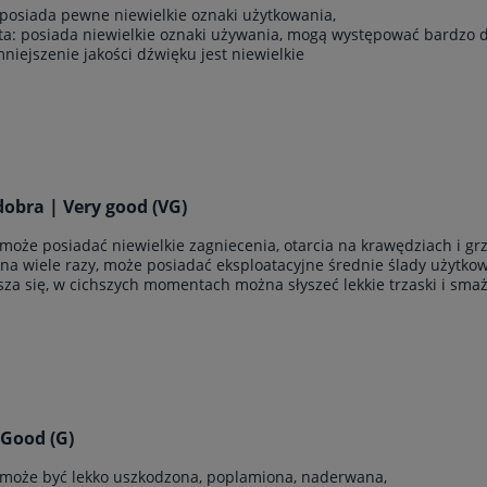
 posiada pewne niewielkie oznaki użytkowania,
yta: posiada niewielkie oznaki używania, mogą występować bardzo 
zmniejszenie jakości dźwięku jest niewielkie
obra | Very good (VG)
 może posiadać niewielkie zagniecenia, otarcia na krawędziach i g
ana wiele razy, może posiadać eksploatacyjne średnie ślady użytkowan
sza się, w cichszych momentach można słyszeć lekkie trzaski i sma
 Good (G)
 może być lekko uszkodzona, poplamiona, naderwana,