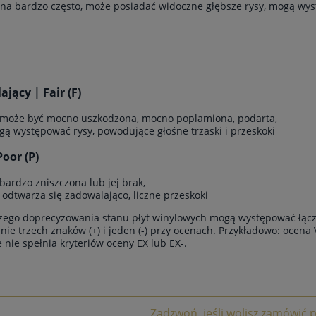
ana bardzo często, może posiadać widoczne głębsze rysy, mogą wyst
jący | Fair (F)
 może być mocno uszkodzona, mocno poplamiona, podarta,
gą występować rysy, powodujące głośne trzaski i przeskoki
Poor (P)
 bardzo zniszczona lub jej brak,
e odtwarza się zadowalająco, liczne przeskoki
zego doprecyzowania stanu płyt winylowych mogą występować łącz
ie trzech znaków (+) i jeden (-) przy ocenach. Przykładowo: ocena 
le nie spełnia kryteriów oceny EX lub EX-.
Zadzwoń, jeśli wolisz zamówić p