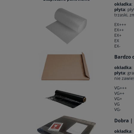
okładka
:
płyta
: pł
trzaski, 
EX+++
EX++
EX+
EX
EX-
Bardzo d
okładka
:
płyta
: gr
nie zawie
VG+++
VG++
VG+
VG
VG-
Dobra |
okładka
: