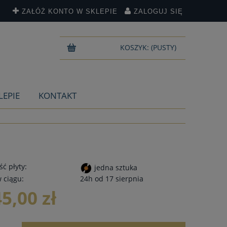
ZAŁÓŻ KONTO W SKLEPIE
ZALOGUJ SIĘ
KOSZYK:
(PUSTY)
LEPIE
KONTAKT
ć płyty:
jedna sztuka
 ciągu:
24h od 17 sierpnia
45,00 zł