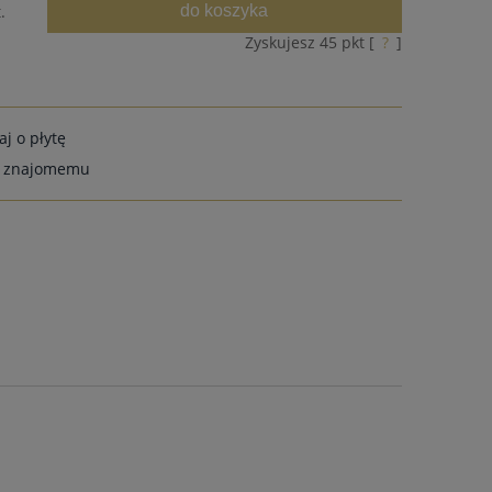
do koszyka
.
Zyskujesz
45
pkt [
?
]
aj o płytę
ć znajomemu