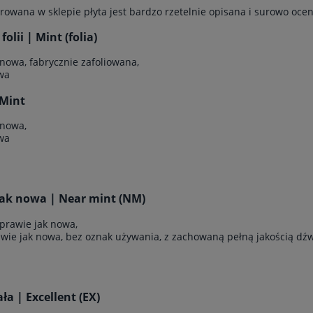
rowana w sklepie płyta jest bardzo rzetelnie opisana i surowo ocen
olii | Mint (folia)
 nowa, fabrycznie zafoliowana,
wa
Mint
 nowa,
wa
jak nowa | Near mint (NM)
 prawie jak nowa,
awie jak nowa, bez oznak używania, z zachowaną pełną jakością dź
a | Excellent (EX)