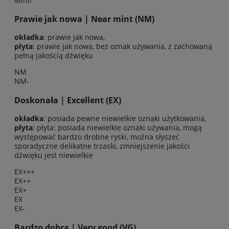
Mint-
Prawie jak nowa | Near mint (NM)
okładka
: prawie jak nowa,
płyta
: prawie jak nowa, bez oznak używania, z zachowaną
pełną jakością dźwięku
NM
NM-
Doskonała | Excellent (EX)
okładka
: posiada pewne niewielkie oznaki użytkowania,
płyta
: płyta: posiada niewielkie oznaki używania, mogą
występować bardzo drobne ryski, można słyszeć
sporadyczne delikatne trzaski, zmniejszenie jakości
dźwięku jest niewielkie
EX+++
EX++
EX+
EX
EX-
Bardzo dobra | Very good (VG)