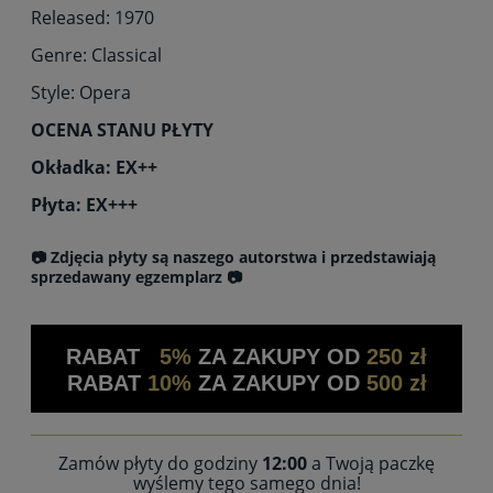
Released: 1970
Genre: Classical
Style: Opera
OCENA STANU PŁYTY
Okładka: EX++
Płyta: EX+++
📷 Zdjęcia płyty są naszego autorstwa i przedstawiają
sprzedawany egzemplarz 📷
RABAT
5%
ZA ZAKUPY OD
250 zł
RABAT
10%
ZA ZAKUPY OD
500 zł
Zamów płyty do godziny
12:00
a Twoją paczkę
wyślemy tego samego dnia!