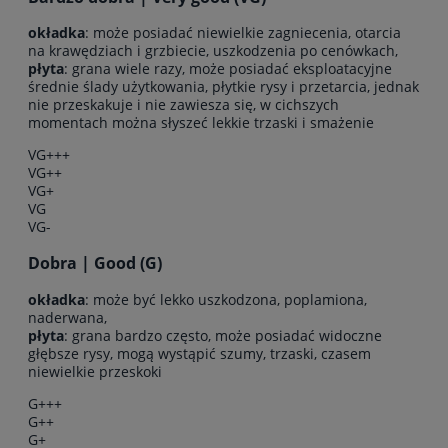
okładka
: może posiadać niewielkie zagniecenia, otarcia
na krawędziach i grzbiecie, uszkodzenia po cenówkach,
płyta
: grana wiele razy, może posiadać eksploatacyjne
średnie ślady użytkowania, płytkie rysy i przetarcia, jednak
nie przeskakuje i nie zawiesza się, w cichszych
momentach można słyszeć lekkie trzaski i smażenie
VG+++
VG++
VG+
VG
VG-
Dobra | Good (G)
okładka
: może być lekko uszkodzona, poplamiona,
naderwana,
płyta
: grana bardzo często, może posiadać widoczne
głębsze rysy, mogą wystąpić szumy, trzaski, czasem
niewielkie przeskoki
G+++
G++
G+