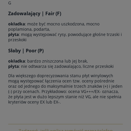
G
Zadowalający | Fair (F)
okładka
: może być mocno uszkodzona, mocno
poplamiona, podarta,
płyta
: mogą występować rysy, powodujące głośne trzaski i
przeskoki
Słaby | Poor (P)
okładka
: bardzo zniszczona lub jej brak,
płyta
: nie odtwarza się zadowalająco, liczne przeskoki
Dla większego doprecyzowania stanu płyt winylowych
mogą występować łączenia ocen tzw. oceny pośrednie
oraz od jednego do maksymalnie trzech znaków (+) i jeden
(-) przy ocenach. Przykładowo: ocena VG+++/EX- oznacza,
że płyta jest w dużo lepszym stanie niż VG, ale nie spełnia
kryteriów oceny EX lub EX-.