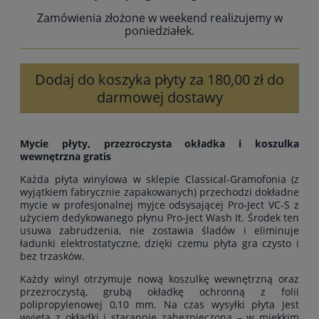
Zamówienia złożone w weekend realizujemy w
poniedziałek.
Dodaj do koszyka płyty za 180,00 zł do
darmowej dostawy
Mycie płyty, przezroczysta okładka i koszulka
wewnętrzna gratis
Każda płyta winylowa w sklepie Classical-Gramofonia (z
wyjątkiem fabrycznie zapakowanych) przechodzi dokładne
mycie w profesjonalnej myjce odsysającej Pro-Ject VC-S z
użyciem dedykowanego płynu Pro-Ject Wash It. Środek ten
usuwa zabrudzenia, nie zostawia śladów i eliminuje
ładunki elektrostatyczne, dzięki czemu płyta gra czysto i
bez trzasków.
Każdy winyl otrzymuje nową koszulkę wewnętrzną oraz
przezroczystą, grubą okładkę ochronną z folii
polipropylenowej 0,10 mm. Na czas wysyłki płyta jest
wyjęta z okładki i starannie zabezpieczona – w miękkim