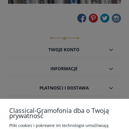
TWOJE KONTO
INFORMACJE
PŁATNOŚCI I DOSTAWA
O NAS
Classical-Gramofonia dba o Twoją
prywatność
Pliki cookies i pokrewne im technologie umożliwiają
GRAMOFONIA W INTERNECIE