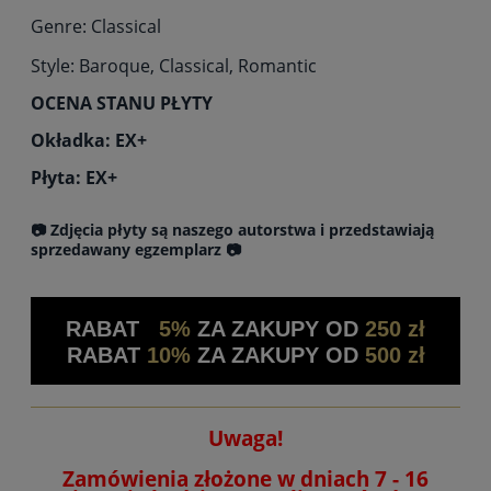
Genre: Classical
Style: Baroque, Classical, Romantic
OCENA STANU PŁYTY
Okładka: EX+
Płyta: EX+
📷 Zdjęcia płyty są naszego autorstwa i przedstawiają
sprzedawany egzemplarz 📷
RABAT
5%
ZA ZAKUPY OD
250 zł
RABAT
10%
ZA ZAKUPY OD
500 zł
Uwaga!
Zamówienia złożone w dniach 7 - 16