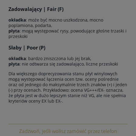
Zadowalający | Fair (F)
okładka
: może być mocno uszkodzona, mocno
poplamiona, podarta,
płyta
: mogą występować rysy, powodujące głośne trzaski i
przeskoki
Słaby | Poor (P)
okładka
: bardzo zniszczona lub jej brak,
płyta
: nie odtwarza się zadowalająco, liczne przeskoki
Dla większego doprecyzowania stanu płyt winylowych
mogą występować łączenia ocen tzw. oceny pośrednie
oraz od jednego do maksymalnie trzech znaków (+) i jeden
(-) przy ocenach. Przykładowo: ocena VG+++/EX- oznacza,
że płyta jest w dużo lepszym stanie niż VG, ale nie spełnia
kryteriów oceny EX lub EX-.
Zadzwoń, jeśli wolisz zamówić przez telefon