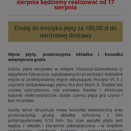
sierpnia będziemy realizować od 17
sierpnia
Dodaj do koszyka płyty za 180,00 zł do
darmowej dostawy
Mycie płyty, przezroczysta okładka i koszulka
wewnętrzna gratis
Każda płyta winylowa w sklepie Classical-Gramofonia (z
wyjątkiem fabrycznie zapakowanych) przechodzi dokładne
mycie w profesjonalnej myjce odsysającej Pro-Ject VC-S z
użyciem dedykowanego płynu Pro-Ject Wash It. Środek ten
usuwa zabrudzenia, nie zostawia śladów i eliminuje
ładunki elektrostatyczne, dzięki czemu płyta gra czysto i
bez trzasków.
Każdy winyl otrzymuje nową koszulkę wewnętrzną oraz
przezroczystą, grubą okładkę ochronną z folii
polipropylenowej 0,10 mm. Na czas wysyłki płyta jest
wyjęta z okładki i starannie zabezpieczona – w miękkim
wypełnieniu, solidnym kartonie i nieprzemakalnym