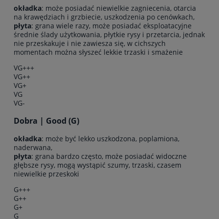
okładka
: może posiadać niewielkie zagniecenia, otarcia
na krawędziach i grzbiecie, uszkodzenia po cenówkach,
płyta
: grana wiele razy, może posiadać eksploatacyjne
średnie ślady użytkowania, płytkie rysy i przetarcia, jednak
nie przeskakuje i nie zawiesza się, w cichszych
momentach można słyszeć lekkie trzaski i smażenie
VG+++
VG++
VG+
VG
VG-
Dobra | Good (G)
okładka
: może być lekko uszkodzona, poplamiona,
naderwana,
płyta
: grana bardzo często, może posiadać widoczne
głębsze rysy, mogą wystąpić szumy, trzaski, czasem
niewielkie przeskoki
G+++
G++
G+
G