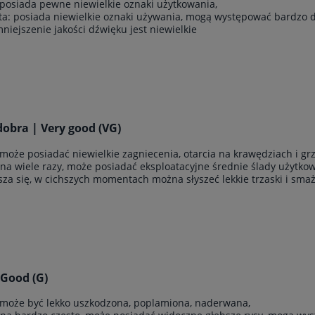
 posiada pewne niewielkie oznaki użytkowania,
yta: posiada niewielkie oznaki używania, mogą występować bardzo 
zmniejszenie jakości dźwięku jest niewielkie
obra | Very good (VG)
 może posiadać niewielkie zagniecenia, otarcia na krawędziach i g
ana wiele razy, może posiadać eksploatacyjne średnie ślady użytkowan
sza się, w cichszych momentach można słyszeć lekkie trzaski i sma
 Good (G)
 może być lekko uszkodzona, poplamiona, naderwana,