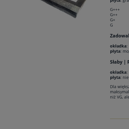
płyta
: gr
G+++
G++
G+
G
Zadowala
okładka
:
płyta
: mo
Słaby | 
okładka
:
płyta
: ni
Dla więks
maksymaln
niż VG, a