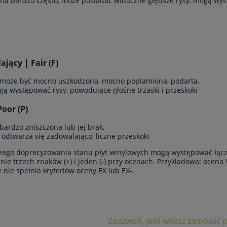
ana bardzo często, może posiadać widoczne głębsze rysy, mogą wyst
jący | Fair (F)
 może być mocno uszkodzona, mocno poplamiona, podarta,
gą występować rysy, powodujące głośne trzaski i przeskoki
Poor (P)
 bardzo zniszczona lub jej brak,
e odtwarza się zadowalająco, liczne przeskoki
zego doprecyzowania stanu płyt winylowych mogą występować łącz
ie trzech znaków (+) i jeden (-) przy ocenach. Przykładowo: ocena 
le nie spełnia kryteriów oceny EX lub EX-.
Zadzwoń, jeśli wolisz zamówić p