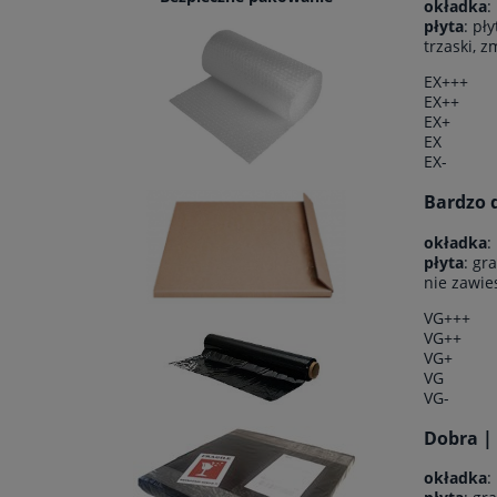
okładka
:
płyta
: pł
trzaski, 
EX+++
EX++
EX+
EX
EX-
Bardzo d
okładka
:
płyta
: gr
nie zawie
VG+++
VG++
VG+
VG
VG-
Dobra |
okładka
: