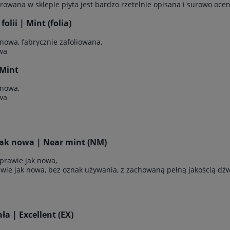
rowana w sklepie płyta jest bardzo rzetelnie opisana i surowo ocen
olii | Mint (folia)
 nowa, fabrycznie zafoliowana,
wa
Mint
 nowa,
wa
jak nowa | Near mint (NM)
 prawie jak nowa,
awie jak nowa, bez oznak używania, z zachowaną pełną jakością dź
a | Excellent (EX)