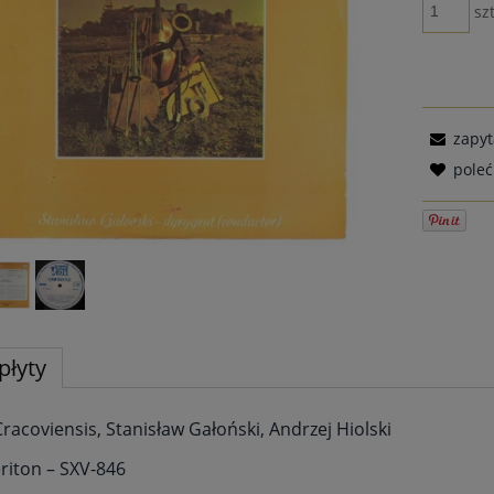
szt
zapyt
pole
płyty
Cracoviensis, Stanisław Gałoński, Andrzej Hiolski
eriton – SXV-846