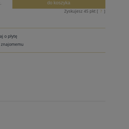
do koszyka
.
Zyskujesz
45
pkt [
?
]
aj o płytę
ć znajomemu