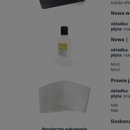
Każda ofe
Nowa w f
okładka
:
płyta
: no
Nowa | 
okładka
:
płyta
: no
Mint
Mint-
Prawie 
okładka
:
płyta
: pr
NM
NM-
Doskonał
Bezpieczne pakowanie