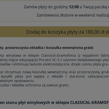
Zamów płyty do godziny
12:00
a Twoją paczkę 
Zamówienia złożone w weekend realizuj
Dodaj do koszyka płyty za 180,00 zł
ty, przezroczysta okładka i koszulka wewnętrzna gratis
yta winylowa w sklepie Classical-Gramofonia (z wyjątkiem fab
alnej myjce odsysającej Pro-Ject VC-S z użyciem dedykowanego płyn
śladów i eliminuje ładunki elektrostatyczne, dzięki czemu płyta gra 
yl otrzymuje nową koszulkę wewnętrzną oraz przezroczystą, grub
wysyłki płyta jest wyjęta z okładki i starannie zabezpiecz
akalnym opakowaniu.
szulka i okładka ochronna są zawsze gratis.
cen stanu płyt winylowych w sklepie CLASSICAL-GRAM