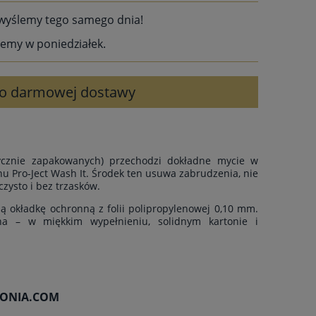
wyślemy tego samego dnia!
emy w poniedziałek.
 do darmowej dostawy
rycznie zapakowanych) przechodzi dokładne mycie w
u Pro-Ject Wash It. Środek ten usuwa zabrudzenia, nie
czysto i bez trzasków.
ą okładkę ochronną z folii polipropylenowej 0,10 mm.
ona – w miękkim wypełnieniu, solidnym kartonie i
OFONIA.COM