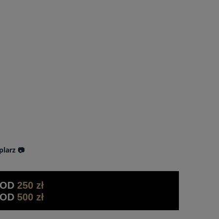
plarz 📷
 OD
250 zł
 OD
500 zł