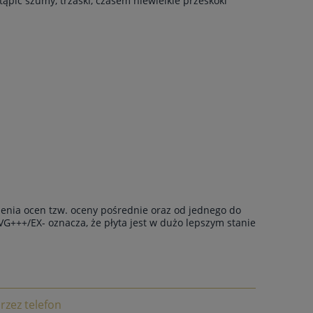
ąpić szumy, trzaski, czasem niewielkie przeskoki
enia ocen tzw. oceny pośrednie oraz od jednego do
VG+++/EX- oznacza, że płyta jest w dużo lepszym stanie
rzez telefon