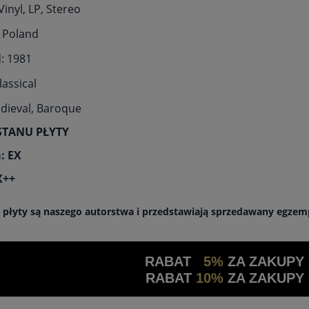
inyl, LP, Stereo
 Poland
: 1981
lassical
edieval, Baroque
STANU PŁYTY
: EX
X++
a płyty są naszego autorstwa i przedstawiają sprzedawany egzem
RABAT
5%
ZA ZAKUPY
RABAT
10%
ZA ZAKUPY