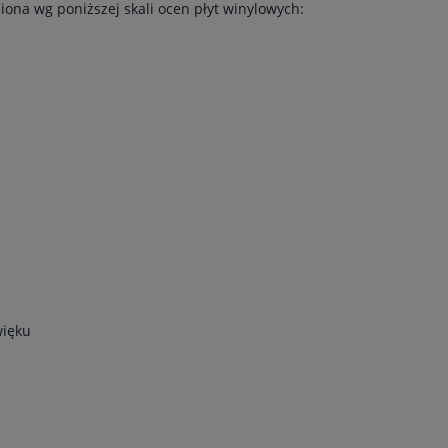
iona wg poniższej skali ocen płyt winylowych:
więku