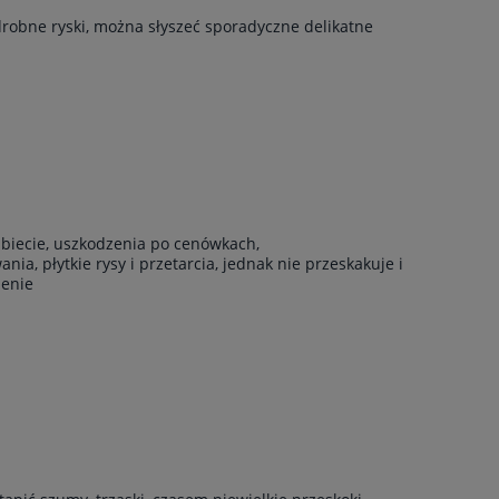
drobne ryski, można słyszeć sporadyczne delikatne
rzbiecie, uszkodzenia po cenówkach,
ia, płytkie rysy i przetarcia, jednak nie przeskakuje i
żenie