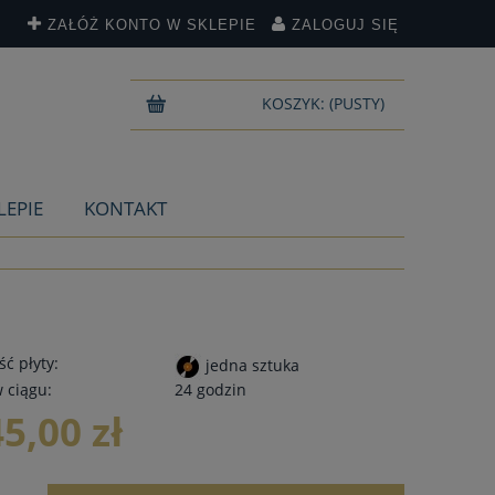
ZAŁÓŻ KONTO W SKLEPIE
ZALOGUJ SIĘ
KOSZYK:
(PUSTY)
LEPIE
KONTAKT
ć płyty:
jedna sztuka
 ciągu:
24 godzin
45,00 zł