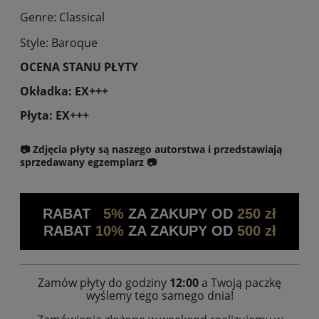
Genre: Classical
Style: Baroque
OCENA STANU PŁYTY
Okładka: EX+++
Płyta: EX+++
📷 Zdjęcia płyty są naszego autorstwa i przedstawiają
sprzedawany egzemplarz 📷
RABAT
5%
ZA ZAKUPY OD
250 zł
RABAT
10%
ZA ZAKUPY OD
500 zł
Zamów płyty do godziny
12:00
a Twoją paczkę
wyślemy tego samego dnia!