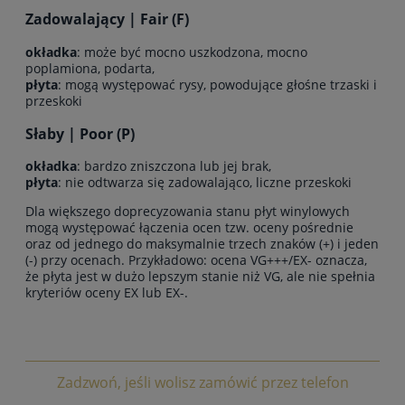
Zadowalający | Fair (F)
okładka
: może być mocno uszkodzona, mocno
poplamiona, podarta,
płyta
: mogą występować rysy, powodujące głośne trzaski i
przeskoki
Słaby | Poor (P)
okładka
: bardzo zniszczona lub jej brak,
płyta
: nie odtwarza się zadowalająco, liczne przeskoki
Dla większego doprecyzowania stanu płyt winylowych
mogą występować łączenia ocen tzw. oceny pośrednie
oraz od jednego do maksymalnie trzech znaków (+) i jeden
(-) przy ocenach. Przykładowo: ocena VG+++/EX- oznacza,
że płyta jest w dużo lepszym stanie niż VG, ale nie spełnia
kryteriów oceny EX lub EX-.
Zadzwoń, jeśli wolisz zamówić przez telefon