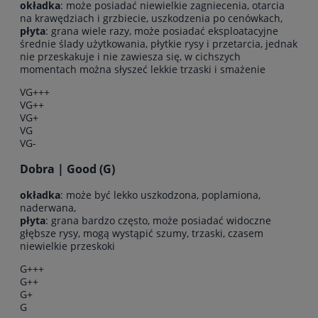
okładka
: może posiadać niewielkie zagniecenia, otarcia
na krawędziach i grzbiecie, uszkodzenia po cenówkach,
płyta
: grana wiele razy, może posiadać eksploatacyjne
średnie ślady użytkowania, płytkie rysy i przetarcia, jednak
nie przeskakuje i nie zawiesza się, w cichszych
momentach można słyszeć lekkie trzaski i smażenie
VG+++
VG++
VG+
VG
VG-
Dobra | Good (G)
okładka
: może być lekko uszkodzona, poplamiona,
naderwana,
płyta
: grana bardzo często, może posiadać widoczne
głębsze rysy, mogą wystąpić szumy, trzaski, czasem
niewielkie przeskoki
G+++
G++
G+
G