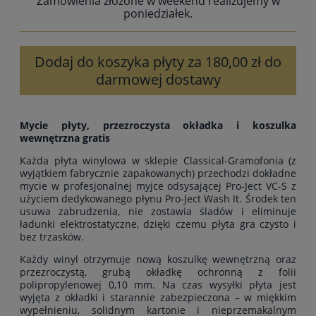
Zamówienia złożone w weekend realizujemy w
poniedziałek.
Dodaj do koszyka płyty za 180,00 zł do
darmowej dostawy
Mycie płyty, przezroczysta okładka i koszulka
wewnętrzna gratis
Każda płyta winylowa w sklepie Classical-Gramofonia (z
wyjątkiem fabrycznie zapakowanych) przechodzi dokładne
mycie w profesjonalnej myjce odsysającej Pro-Ject VC-S z
użyciem dedykowanego płynu Pro-Ject Wash It. Środek ten
usuwa zabrudzenia, nie zostawia śladów i eliminuje
ładunki elektrostatyczne, dzięki czemu płyta gra czysto i
bez trzasków.
Każdy winyl otrzymuje nową koszulkę wewnętrzną oraz
przezroczystą, grubą okładkę ochronną z folii
polipropylenowej 0,10 mm. Na czas wysyłki płyta jest
wyjęta z okładki i starannie zabezpieczona – w miękkim
wypełnieniu, solidnym kartonie i nieprzemakalnym