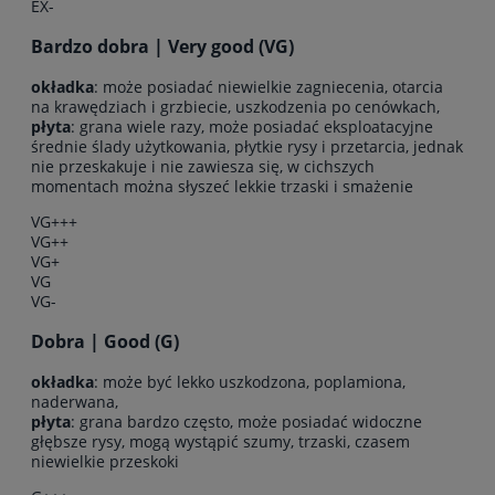
EX-
Bardzo dobra | Very good (VG)
okładka
: może posiadać niewielkie zagniecenia, otarcia
na krawędziach i grzbiecie, uszkodzenia po cenówkach,
płyta
: grana wiele razy, może posiadać eksploatacyjne
średnie ślady użytkowania, płytkie rysy i przetarcia, jednak
nie przeskakuje i nie zawiesza się, w cichszych
momentach można słyszeć lekkie trzaski i smażenie
VG+++
VG++
VG+
VG
VG-
Dobra | Good (G)
okładka
: może być lekko uszkodzona, poplamiona,
naderwana,
płyta
: grana bardzo często, może posiadać widoczne
głębsze rysy, mogą wystąpić szumy, trzaski, czasem
niewielkie przeskoki