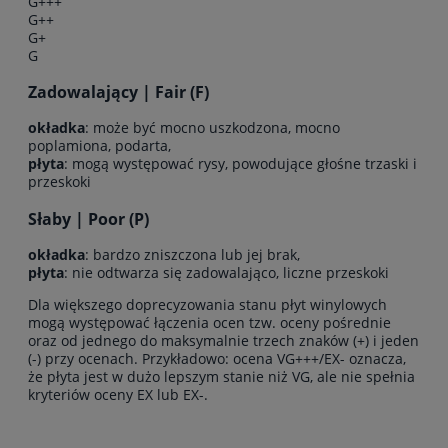
G+++
G++
G+
G
Zadowalający | Fair (F)
okładka
: może być mocno uszkodzona, mocno
poplamiona, podarta,
płyta
: mogą występować rysy, powodujące głośne trzaski i
przeskoki
Słaby | Poor (P)
okładka
: bardzo zniszczona lub jej brak,
płyta
: nie odtwarza się zadowalająco, liczne przeskoki
Dla większego doprecyzowania stanu płyt winylowych
mogą występować łączenia ocen tzw. oceny pośrednie
oraz od jednego do maksymalnie trzech znaków (+) i jeden
(-) przy ocenach. Przykładowo: ocena VG+++/EX- oznacza,
że płyta jest w dużo lepszym stanie niż VG, ale nie spełnia
kryteriów oceny EX lub EX-.