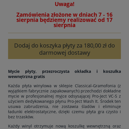
Uwaga!
Zamówienia złożone w dniach 7 - 16
sierpnia będziemy realizować od 17
sierpnia
Dodaj do koszyka płyty za 180,00 zł do
darmowej dostawy
Mycie płyty, przezroczysta okładka i koszulka
wewnętrzna gratis
Każda płyta winylowa w sklepie Classical-Gramofonia (z
wyjątkiem fabrycznie zapakowanych) przechodzi dokładne
mycie w profesjonalnej myjce odsysającej Pro-Ject VC-S z
użyciem dedykowanego płynu Pro-Ject Wash It. Środek ten
usuwa zabrudzenia, nie zostawia śladów i eliminuje
ładunki elektrostatyczne, dzięki czemu płyta gra czysto i
bez trzasków.
Każdy winyl otrzymuje nową koszulkę wewnętrzną oraz