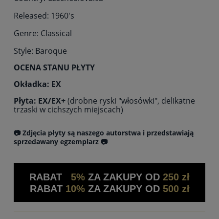
Released: 1960's
Genre: Classical
Style: Baroque
OCENA STANU PŁYTY
Okładka: EX
Płyta: EX/EX+
(drobne ryski "włosówki", delikatne
trzaski w cichszych miejscach)
📷 Zdjęcia płyty są naszego autorstwa i przedstawiają
sprzedawany egzemplarz 📷
RABAT
5%
ZA ZAKUPY OD
250 zł
RABAT
10%
ZA ZAKUPY OD
500 zł