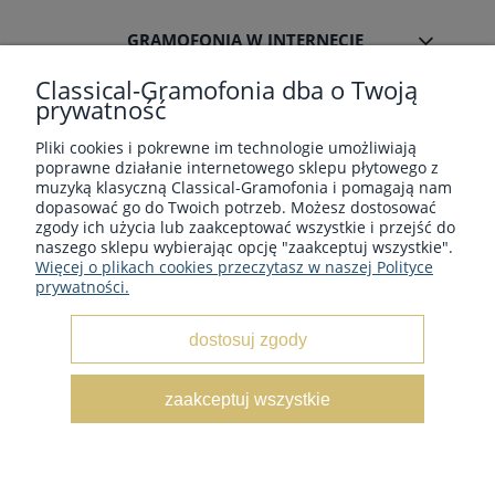
GRAMOFONIA W INTERNECIE
Classical-Gramofonia dba o Twoją
prywatność
Pliki cookies i pokrewne im technologie umożliwiają
poprawne działanie internetowego sklepu płytowego z
Płyty winylowe z muzyka klasyczną - Sklep płytowy
muzyką klasyczną Classical-Gramofonia i pomagają nam
classical-gramofonia.com
dopasować go do Twoich potrzeb. Możesz dostosować
Copyright © 2022 - 2026 CLASSICAL-GRAMOFONIA
zgody ich użycia lub zaakceptować wszystkie i przejść do
naszego sklepu wybierając opcję "zaakceptuj wszystkie".
Więcej o plikach cookies przeczytasz w naszej Polityce
prywatności.
dostosuj zgody
pokaż pełną wersję strony
zaakceptuj wszystkie
Sklep internetowy Shoper.pl