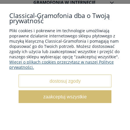
GRAMOFONIA W INTERNECIE
Classical-Gramofonia dba o Twoją
prywatność
Pliki cookies i pokrewne im technologie umożliwiają
poprawne działanie internetowego sklepu płytowego z
Płyty winylowe z muzyka klasyczną - Sklep płytowy
muzyką klasyczną Classical-Gramofonia i pomagają nam
classical-gramofonia.com
dopasować go do Twoich potrzeb. Możesz dostosować
Copyright © 2022 - 2026 CLASSICAL-GRAMOFONIA
zgody ich użycia lub zaakceptować wszystkie i przejść do
naszego sklepu wybierając opcję "zaakceptuj wszystkie".
Więcej o plikach cookies przeczytasz w naszej Polityce
prywatności.
dostosuj zgody
pokaż pełną wersję strony
zaakceptuj wszystkie
Sklep internetowy Shoper.pl