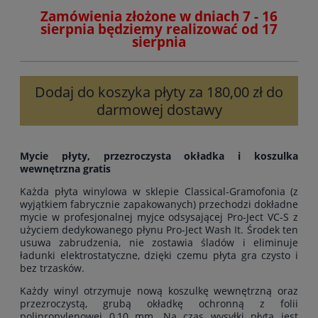
Zamówienia złożone w dniach 7 - 16
sierpnia będziemy realizować od 17
sierpnia
Dodaj do koszyka płyty za 180,00 zł do
darmowej dostawy
Mycie płyty, przezroczysta okładka i koszulka
wewnętrzna gratis
Każda płyta winylowa w sklepie Classical-Gramofonia (z
wyjątkiem fabrycznie zapakowanych) przechodzi dokładne
mycie w profesjonalnej myjce odsysającej Pro-Ject VC-S z
użyciem dedykowanego płynu Pro-Ject Wash It. Środek ten
usuwa zabrudzenia, nie zostawia śladów i eliminuje
ładunki elektrostatyczne, dzięki czemu płyta gra czysto i
bez trzasków.
Każdy winyl otrzymuje nową koszulkę wewnętrzną oraz
przezroczystą, grubą okładkę ochronną z folii
polipropylenowej 0,10 mm. Na czas wysyłki płyta jest