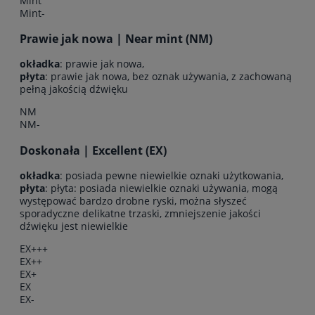
Mint
Mint-
Prawie jak nowa | Near mint (NM)
okładka
: prawie jak nowa,
płyta
: prawie jak nowa, bez oznak używania, z zachowaną
pełną jakością dźwięku
NM
NM-
Doskonała | Excellent (EX)
okładka
: posiada pewne niewielkie oznaki użytkowania,
płyta
: płyta: posiada niewielkie oznaki używania, mogą
występować bardzo drobne ryski, można słyszeć
sporadyczne delikatne trzaski, zmniejszenie jakości
dźwięku jest niewielkie
EX+++
EX++
EX+
EX
EX-