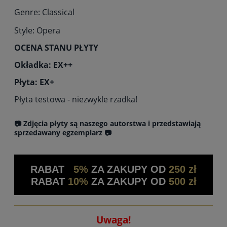
Genre: Classical
Style: Opera
OCENA STANU PŁYTY
Okładka: EX++
Płyta: EX+
Płyta testowa - niezwykle rzadka!
📷 Zdjęcia płyty są naszego autorstwa i przedstawiają
sprzedawany egzemplarz 📷
RABAT
5%
ZA ZAKUPY OD
250 zł
RABAT
10%
ZA ZAKUPY OD
500 zł
Uwaga!