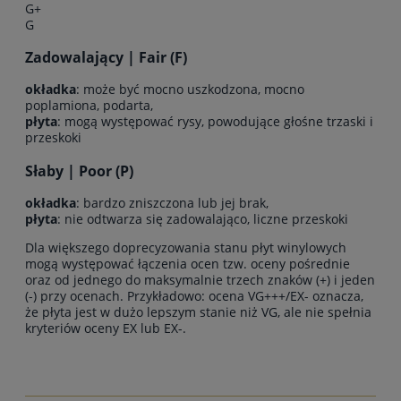
G+
G
Zadowalający | Fair (F)
okładka
: może być mocno uszkodzona, mocno
poplamiona, podarta,
płyta
: mogą występować rysy, powodujące głośne trzaski i
przeskoki
Słaby | Poor (P)
okładka
: bardzo zniszczona lub jej brak,
płyta
: nie odtwarza się zadowalająco, liczne przeskoki
Dla większego doprecyzowania stanu płyt winylowych
mogą występować łączenia ocen tzw. oceny pośrednie
oraz od jednego do maksymalnie trzech znaków (+) i jeden
(-) przy ocenach. Przykładowo: ocena VG+++/EX- oznacza,
że płyta jest w dużo lepszym stanie niż VG, ale nie spełnia
kryteriów oceny EX lub EX-.