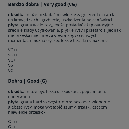
Bardzo dobra | Very good (VG)
okładka
: może posiadać niewielkie zagniecenia, otarcia
na krawędziach i grzbiecie, uszkodzenia po cenówkach,
płyta
: grana wiele razy, może posiadać eksploatacyjne
średnie ślady użytkowania, płytkie rysy i przetarcia, jednak
nie przeskakuje i nie zawiesza się, w cichszych
momentach można słyszeć lekkie trzaski i smażenie
VG+++
VG++
VG+
VG
VG-
Dobra | Good (G)
okładka
: może być lekko uszkodzona, poplamiona,
naderwana,
płyta
: grana bardzo często, może posiadać widoczne
głębsze rysy, mogą wystąpić szumy, trzaski, czasem
niewielkie przeskoki
G+++
G++