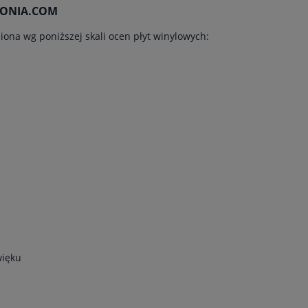
OFONIA.COM
iona wg poniższej skali ocen płyt winylowych:
więku