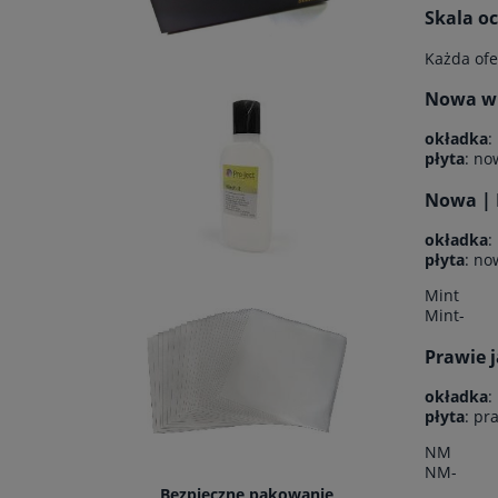
Skala o
Każda ofe
Nowa w f
okładka
:
płyta
: no
Nowa | 
okładka
:
płyta
: no
Mint
Mint-
Prawie 
okładka
:
płyta
: pr
NM
NM-
Bezpieczne pakowanie