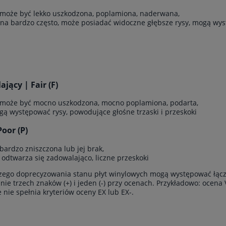
 może być lekko uszkodzona, poplamiona, naderwana,
ana bardzo często, może posiadać widoczne głębsze rysy, mogą wyst
jący | Fair (F)
 może być mocno uszkodzona, mocno poplamiona, podarta,
gą występować rysy, powodujące głośne trzaski i przeskoki
Poor (P)
 bardzo zniszczona lub jej brak,
e odtwarza się zadowalająco, liczne przeskoki
zego doprecyzowania stanu płyt winylowych mogą występować łącz
ie trzech znaków (+) i jeden (-) przy ocenach. Przykładowo: ocena 
le nie spełnia kryteriów oceny EX lub EX-.