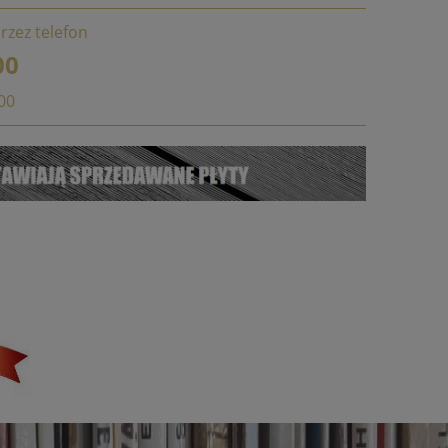
rzez telefon
00
:00