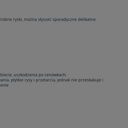
drobne ryski, można słyszeć sporadyczne delikatne
rzbiecie, uszkodzenia po cenówkach,
ia, płytkie rysy i przetarcia, jednak nie przeskakuje i
żenie