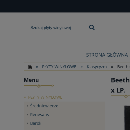
STRONA GŁÓWNA
»
»
»
PŁYTY WINYLOWE
Klasycyzm
Beetho
Beeth
Menu
x LP.
PŁYTY WINYLOWE
Średniowiecze
Renesans
Barok