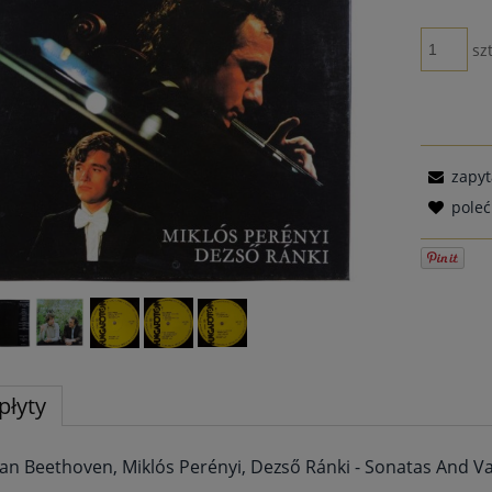
szt
zapyt
pole
płyty
an Beethoven, Miklós Perényi, Dezső Ránki - Sonatas And Va