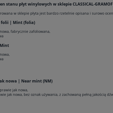
cen stanu płyt winylowych w sklepie CLASSICAL-GRAM
rowana w sklepie płyta jest bardzo rzetelnie opisana i surowo ocen
olii | Mint (folia)
 nowa, fabrycznie zafoliowana,
wa
Mint
 nowa,
wa
jak nowa | Near mint (NM)
 prawie jak nowa,
awie jak nowa, bez oznak używania, z zachowaną pełną jakością dź