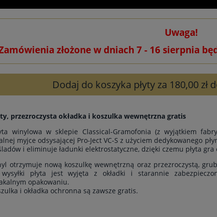
Uwaga!
Zamówienia złożone w dniach 7 - 16 sierpnia bę
Dodaj do koszyka płyty za 180,00 zł
ty, przezroczysta okładka i koszulka wewnętrzna gratis
yta winylowa w sklepie Classical-Gramofonia (z wyjątkiem fab
alnej myjce odsysającej Pro-Ject VC-S z użyciem dedykowanego płyn
śladów i eliminuje ładunki elektrostatyczne, dzięki czemu płyta gra 
yl otrzymuje nową koszulkę wewnętrzną oraz przezroczystą, grub
wysyłki płyta jest wyjęta z okładki i starannie zabezpiecz
akalnym opakowaniu.
szulka i okładka ochronna są zawsze gratis.