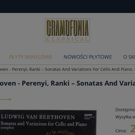
PŁYTY WINYLOWE
NOWOŚCI PŁYTOWE
O SK
ven - Perenyi, Ranki – Sonatas And Variations For Cello And Piano. 
oven - Perenyi, Ranki – Sonatas And Varia
Dostępnoś
Wysyłka w
Cena: