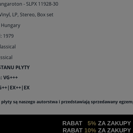
ungaroton - SLPX 11928-30
inyl, LP, Stereo, Box set
: Hungary
: 1979
lassical
assical
STANU PŁYTY
: VG+++
VG++|EX++|EX
a płyty są naszego autorstwa i przedstawiają sprzedawany egzem
RABAT
5%
ZA ZAKUPY
RABAT
10%
ZA ZAKUPY