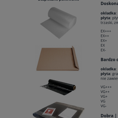
Doskonał
okładka
:
płyta
: pł
trzaski, 
EX+++
EX++
EX+
EX
EX-
Bardzo d
okładka
:
płyta
: gr
nie zawie
VG+++
VG++
VG+
VG
VG-
Dobra |