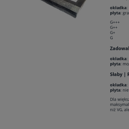
okładka
:
płyta
: gr
G+++
G++
G+
G
Zadowala
okładka
:
płyta
: mo
Słaby | 
okładka
:
płyta
: ni
Dla więks
maksymaln
niż VG, a