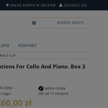
ZAŁÓŻ KONTO W SKLEPIE
ZALOGUJ SIĘ
KOSZYK:
(PUSTY)
LEPIE
KONTAKT
Box 3 x LP.
tions For Cello And Piano. Box 3
ć płyty:
jedna sztuka
 ciągu:
24h od 17 sierpnia
260,00 zł