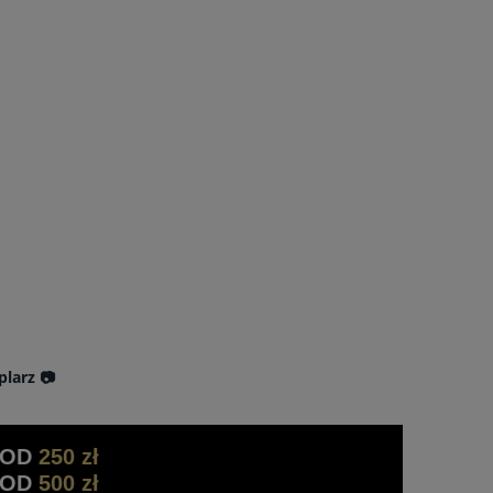
plarz 📷
 OD
250 zł
 OD
500 zł