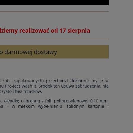
dziemy realizować od 17 sierpnia
 do darmowej dostawy
rycznie zapakowanych) przechodzi dokładne mycie w
u Pro-Ject Wash It. Środek ten usuwa zabrudzenia, nie
czysto i bez trzasków.
ą okładkę ochronną z folii polipropylenowej 0,10 mm.
ona – w miękkim wypełnieniu, solidnym kartonie i