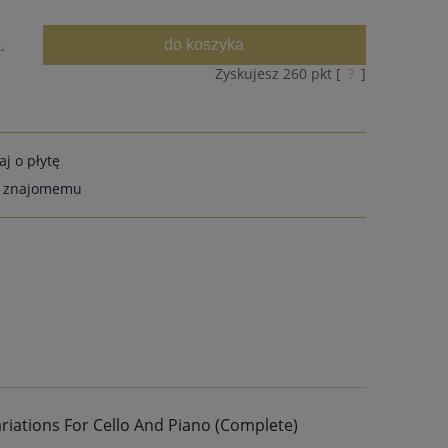
do koszyka
.
Zyskujesz
260
pkt [
?
]
aj o płytę
ć znajomemu
riations For Cello And Piano (Complete)