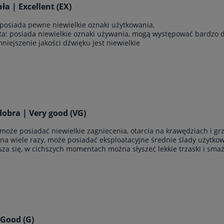
a | Excellent (EX)
 posiada pewne niewielkie oznaki użytkowania,
yta: posiada niewielkie oznaki używania, mogą występować bardzo 
zmniejszenie jakości dźwięku jest niewielkie
obra | Very good (VG)
 może posiadać niewielkie zagniecenia, otarcia na krawędziach i g
ana wiele razy, może posiadać eksploatacyjne średnie ślady użytkowan
sza się, w cichszych momentach można słyszeć lekkie trzaski i sma
 Good (G)